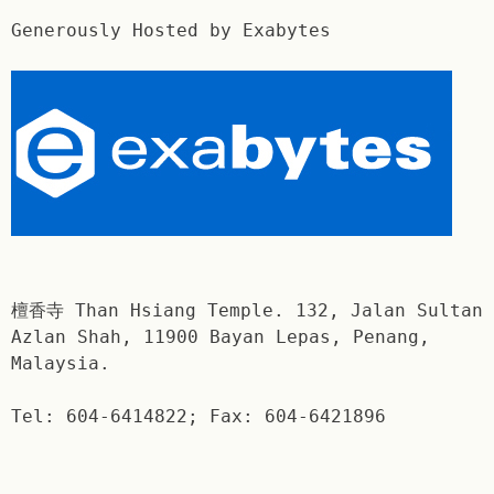
Generously Hosted by Exabytes
檀香寺 Than Hsiang Temple. 132, Jalan Sultan
Azlan Shah, 11900 Bayan Lepas, Penang,
Malaysia.
Tel: 604-6414822; Fax: 604-6421896