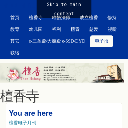
MAIN MENU
Skip to main
content
首页
檀香寺
唯悟法师
成立檀香
修持
教育
幼儿园
福利
檀青
慈爱
视听
其它
e-三圣殿/大愿殿 e-SSD/DYD
电子报
联络
檀香寺
You are here
檀香电子月刊