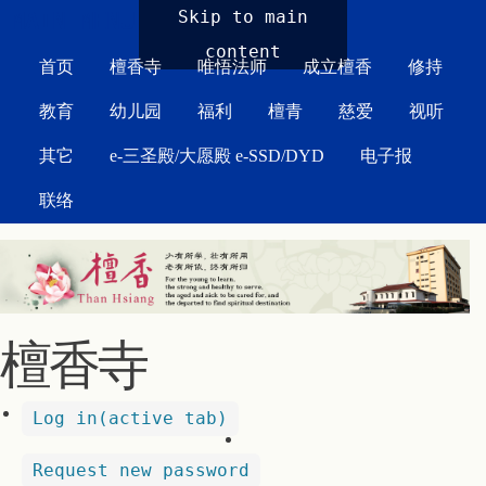
MAIN MENU
Skip to main
content
首页
檀香寺
唯悟法师
成立檀香
修持
教育
幼儿园
福利
檀青
慈爱
视听
其它
e-三圣殿/大愿殿 e-SSD/DYD
电子报
联络
檀香寺
Log in
(active tab)
Request new password