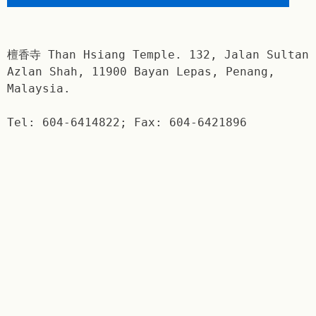
檀香寺 Than Hsiang Temple. 132, Jalan Sultan
Azlan Shah, 11900 Bayan Lepas, Penang,
Malaysia.
Tel: 604-6414822; Fax: 604-6421896