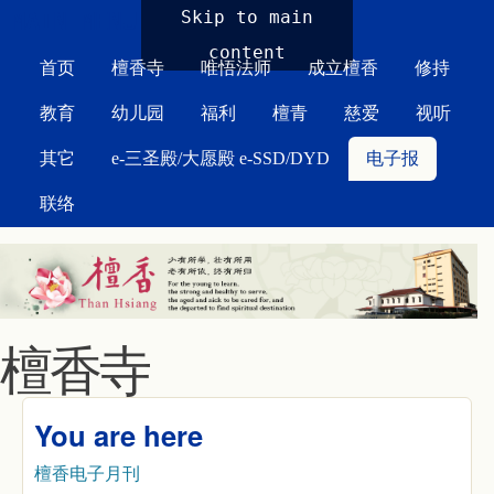
MAIN MENU
Skip to main
content
首页
檀香寺
唯悟法师
成立檀香
修持
教育
幼儿园
福利
檀青
慈爱
视听
其它
e-三圣殿/大愿殿 e-SSD/DYD
电子报
联络
檀香寺
You are here
檀香电子月刊