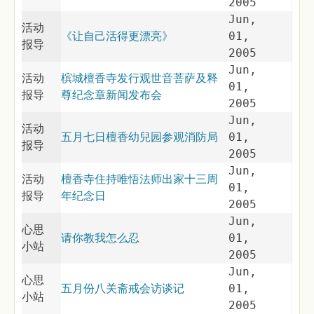
2005
Jun,
活动
《让自己活得更漂亮》
01,
报导
2005
Jun,
活动
槟城檀香寺发行观世音菩萨及释
01,
报导
尊纪念章新闻发布会
2005
Jun,
活动
五月七日檀香幼兒园参观消防局
01,
报导
2005
Jun,
活动
檀香寺住持唯悟法师出家十三周
01,
报导
年纪念日
2005
Jun,
心思
请你教我怎么忍
01,
小站
2005
Jun,
心思
五月份八关斋戒会访谈记
01,
小站
2005