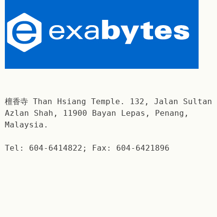
檀香寺 Than Hsiang Temple. 132, Jalan Sultan
Azlan Shah, 11900 Bayan Lepas, Penang,
Malaysia.
Tel: 604-6414822; Fax: 604-6421896