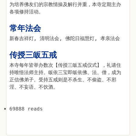
为培养佛友们的宗教情操及解行并重，本寺定期主办
各项修持活动。
常年法会
新春吉祥灯, 清明法会, 佛陀日福慧灯, 孝亲法会
传授三皈五戒
本寺每年皆举办数次【传授三皈五戒仪式】，礼请住
持唯悟法师主持。皈依三宝即皈依佛、法、僧，成为
正信佛弟子。受持五戒则是不杀生、不偷盗、不邪
淫、不妄语、不饮酒。
69888 reads