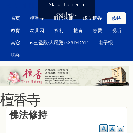
MAIN MENU
Skip to main
content
首页
檀香寺
唯悟法师
成立檀香
修持
教育
幼儿园
福利
檀青
慈爱
视听
其它
e-三圣殿/大愿殿 e-SSD/DYD
电子报
联络
檀香寺
佛法修持