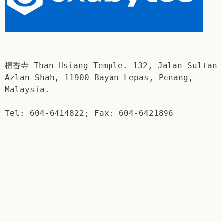
檀香寺 Than Hsiang Temple. 132, Jalan Sultan
Azlan Shah, 11900 Bayan Lepas, Penang,
Malaysia.
Tel: 604-6414822; Fax: 604-6421896