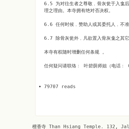
6.5 为对往生者之尊敬﹐骨灰瓮于入
理之理由。本寺拥有绝对否决权。
6.6 任何时候﹐赞助人或其委托人﹐不
6.7 除骨灰瓮外﹐凡欲置入骨灰龛之其
本寺有权随时增删任何条规 。
任何疑问请联络﹕ 叶碧荫师姐（电话﹕ 04 
79707 reads
檀香寺 Than Hsiang Temple. 132, Jal