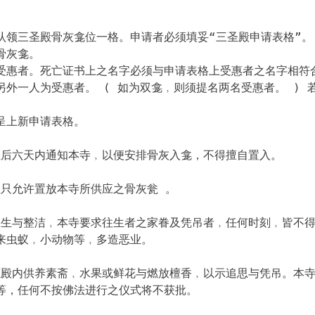
认领三圣殿骨灰龛位一格。申请者必须填妥“三圣殿申请表格”。
骨灰龛。
受惠者。死亡证书上之名字必须与申请表格上受惠者之名字相符
外一人为受惠者。 ( 如为双龛﹐则须提名两名受惠者。 ) 
呈上新申请表格。
生后六天内通知本寺﹐以便安排骨灰入龛，不得擅自置入。
位只允许置放本寺所供应之骨灰瓮 。
、卫生与整洁﹐本寺要求往生者之家眷及凭吊者﹐任何时刻﹐皆不
来虫蚁﹐小动物等﹐多造恶业。
大愿殿内供养素斋﹐水果或鲜花与燃放檀香﹐以示追思与凭吊。本
等，任何不按佛法进行之仪式将不获批。