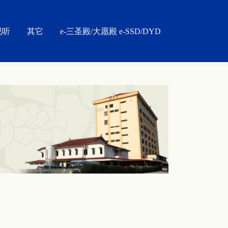
视听
其它
e-三圣殿/大愿殿 e-SSD/DYD