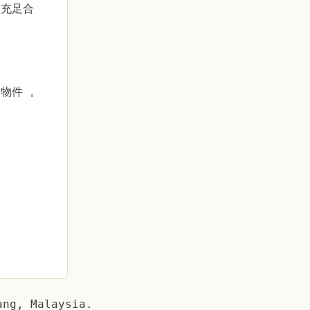
为充足合
物件 。
ang, Malaysia.