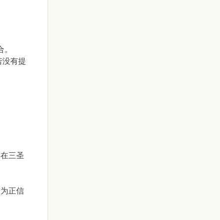
合。
若没有提
得在三圣
寺为正信