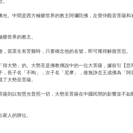
款。
佛光。中間是西方極樂世界的教主阿彌陀佛，左脅侍觀音菩薩和
極樂世界的教主。
徵，當眾生有苦難時，只要稱念他的名號，即可獲得解脫苦厄。
「得大勢」的。大勢至是佛教傳說中的一位大菩薩，據前引【悲
子，長子名「不眴」，次子名「尼摩」，後無諍念王成佛為「阿
成了大勢至菩薩。
菩薩則以智慧光普照一切，大勢至菩薩在中國民間的影響並不如
出家人的牌位。