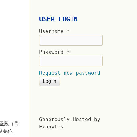
USER LOGIN
Username
*
Password
*
Request new password
Generously Hosted by
圣殿（骨
Exabytes
别龛位