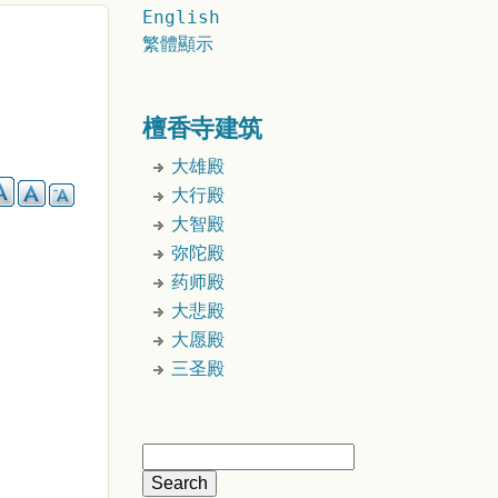
English
繁體顯示
檀香寺建筑
大雄殿
大行殿
大智殿
弥陀殿
药师殿
大悲殿
大愿殿
三圣殿