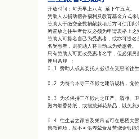
开放时间：每天早上八点 至下午五点。
赞助人以捐助檀香福利及教育基金方式来
赞助人于缴交全数捐献款项后方可使用此
所置放之往生者骨灰必须为申请表格上之
赞助人可提名自己为受惠者﹐或亦可提名另
名受惠者﹐则赞助人将自动成为受惠者。
只有赞助人可更改受惠者名字﹐但必须另
使用条规 ﹕
6.1 赞助人或其委托人必须在受惠者往
6.2 为符合本寺三圣殿之建筑规格﹐龛
6.3 为求保持三圣殿内之庄严、清净
殿内燃香焚纸﹐或摆放鲜花祭品﹐以免惹
6.4 往生者之家眷及凭吊者可在底楼
佛教道场﹐故不可供养荤食及焚烧金银纸