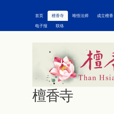
MAIN MENU
首页
檀香寺
唯悟法师
成立檀香
电子报
联络
檀香寺