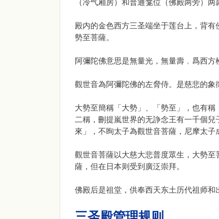
（冷气厢房）和普通龛位（佛殿两旁）两
殿内的金色西方三圣端坐于莲台上，背有
勢至菩薩。
阿彌陀佛意思是無量光，無量壽﹐爲西方
觀世音為阿彌陀佛的左脅侍。是慈悲的象
大勢至簡稱「大勢」、「勢至」，也有稱
二稱，刪提嵐世界的无諍念王有一千個兒
來」，不眴太子為觀世音菩薩，尼摩太子
觀世音菩薩以大慈大悲普度眾生，大勢至
薩，但在日本则受到廣泛崇拜。
佛殿后是祖堂，供奉西天东土历代祖师和
三圣殿管理规则