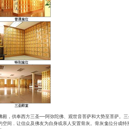
佛殿，供奉西方三圣──阿弥陀佛、观世音菩萨和大势至菩萨。三
的空间﹐让信众及佛友为自身或亲人安置骨灰。骨灰龛位分成特