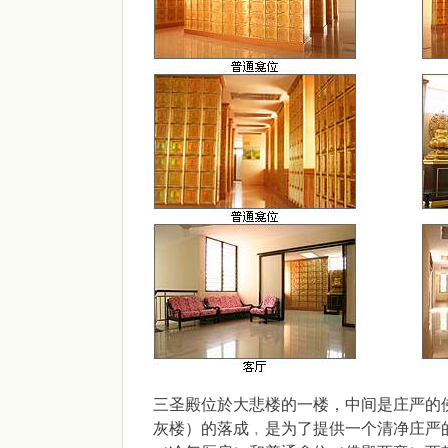
三圣殿位於大悲楼的一楼，中间是庄严的
灰楼）的落成﹐是为了提供一个清净庄严