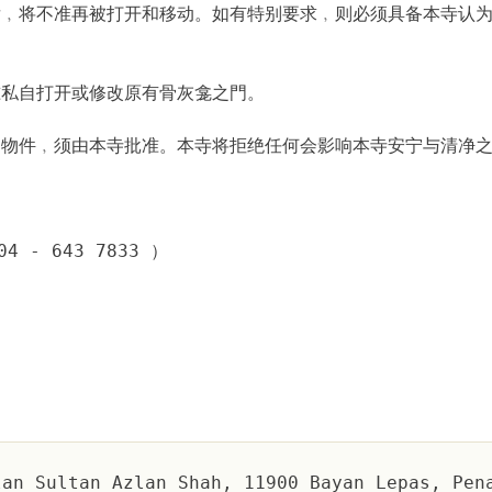
龛后﹐将不准再被打开和移动。如有特别要求﹐则必须具备本寺认
准私自打开或修改原有骨灰龛之門。
它物件﹐须由本寺批准。本寺将拒绝任何会影响本寺安宁与清净之
- 643 7833 ）
an Sultan Azlan Shah, 11900 Bayan Lepas, Pen