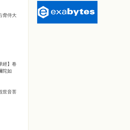
右脅侍大
華經】卷
彌陀如
觀世音菩