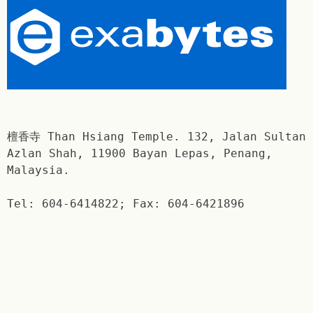
檀香寺 Than Hsiang Temple. 132, Jalan Sultan
Azlan Shah, 11900 Bayan Lepas, Penang,
Malaysia.
Tel: 604-6414822; Fax: 604-6421896