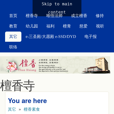
MAIN MENU
Skip to main
content
首页
檀香寺
唯悟法师
成立檀香
修持
教育
幼儿园
福利
檀青
慈爱
视听
其它
e-三圣殿/大愿殿 e-SSD/DYD
电子报
联络
檀香寺
You are here
其它
»
檀香素食