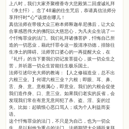
上八时，我们大家齐聚檀香寺大悲殿第二回虔诚礼拜
《净土忏》。念了48遍的往生咒后，恭请真信法师分
享拜忏时“心”该摆在哪儿！
真信法师在带领大众三称本师释迦牟尼佛后，让大众
合掌感恩伟大的佛陀以大慈悲心，为凡夫众生说了一
个忏悔罪业的法门。我们礼拜诸佛菩萨，忏悔自己所
造的一切恶业，藉此忏罪令这一股清净功德，排除往
生净土的障碍。法师苦口婆心的一再提醒大众，在
『礼忏』的当下要我们切记发菩提心，拔一切众生之
苦，并祈愿一切众生皆能往生极乐国土。
法师引述印光大师的教诲：【人之修福造业，总不出
六根三业。】何谓六根三业？六根；即眼、耳、鼻、
舌、身、意。意根属心，即意业。我们的六根会促使
我们造作身、口、意三业。如果我们老实的反省，会
发现我们常在有意无意间犯了杀、盗、淫、妄的过
失。比如：起嗔恨心恶口骂人；或为个人利益而妄
语。
这个忏悔罪业的法门，不只是为自己，也为一切众
生。是以利他为重点的法门。法师期望大众踊跃来拜