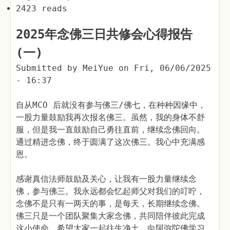
2423 reads
2025年念佛三日共修会心得报告
(一)
Submitted by
MeiYue
on
Fri, 06/06/2025
- 16:37
自从MCO 后就没有参与佛三/佛七，在种种因缘中，
一股力量鼓励我再次报名佛三。虽然，我的身体不舒
服，但是我一直鼓励自己勇往直前，继续念佛回向。
通过精进念佛，终于圆满了这次佛三。我心中充满感
恩。
感谢真信法师鼓励及关心，让我有一股力量继续念
佛，参与佛三。我永远都会忆起师父对我们的叮咛，
念佛不是只有一两天的事，是每天，长期继续念佛。
佛三只是一个团队聚集大家念佛，共同陪伴彼此完成
这小使命，希望大家一起往生净土，向阿弥陀佛学习