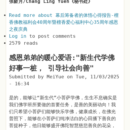
张龄月/Chang Ling Yueh《秘书处》
Read more
about 幕后筹备者的体悟心得报告-檀
香佛教福利会40周年暨檀香爱心福利中心35周年感恩
之夜庆典
Log in
to post comments
2579 reads
感恩弟弟的暖心爱语:"新生代学佛
好事一桩， 引导社会向善"
Submitted by
MeiYue
on
Tue, 11/03/2025
- 16:34
是的，能够让“新生代”小菩萨学佛，生生不息确实是
我们佛学班所要做的首要任务，是善的美丽动向！我
们只希望小菩萨们能够快乐学佛，健康成长，在佛光
普照下，能够在小菩萨们纯净洁白的心田播下善良的
菩提种子，他日能够盛开佛陀智慧慈悲善良的花朵，