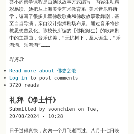
菩小的佛学课程是由她以故事方式编写，内容生动精
彩易读。她把从上海美专艺术教育系 美术音乐科所
学，编写了很多儿童佛教歌曲和佛教故事歌舞剧，甚
至自当导演，亲自没计指挥剧场布景。通过音乐将佛
教思想普及化。陈校长所编的【佛陀诞生】的歌舞剧
中的主题曲，音乐优美，“无忧树下，圣人诞生，”乐
淘淘、乐淘淘”………
叶秀欣
Read more
about 佛史之歌
Log in
to post comments
3720 reads
礼拜《净土忏》
Submitted by
soonchien
on
Tue,
20/08/2024 - 10:28
日子过得真快，匆匆一个月飞逝而过。八月十七日晚