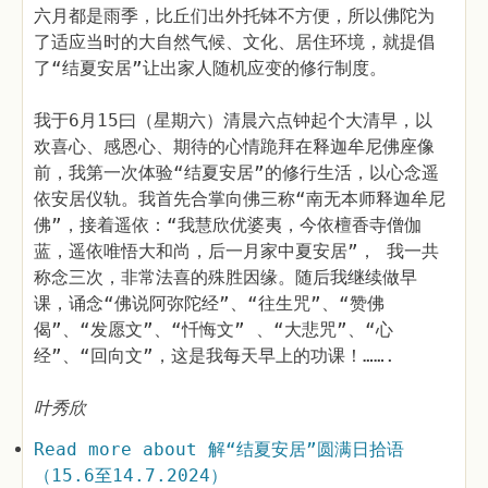
六月都是雨季，比丘们出外托钵不方便，所以佛陀为
了适应当时的大自然气候、文化、居住环境，就提倡
了“结夏安居”让出家人随机应变的修行制度。
我于6月15曰（星期六）清晨六点钟起个大清早，以
欢喜心、感恩心、期待的心情跪拜在释迦牟尼佛座像
前，我第一次体验“结夏安居”的修行生活，以心念遥
依安居仪轨。我首先合掌向佛三称“南无本师释迦牟尼
佛”，接着遥依：“我慧欣优婆夷，今依檀香寺僧伽
蓝，遥依唯悟大和尚，后一月家中夏安居”， 我一共
称念三次，非常法喜的殊胜因缘。随后我继续做早
课，诵念“佛说阿弥陀经”、“往生咒”、“赞佛
偈”、“发愿文”、“忏悔文” 、“大悲咒”、“心
经”、“回向文”，这是我每天早上的功课！…….
叶秀欣
Read more
about 解“结夏安居”圆满日拾语
（15.6至14.7.2024）