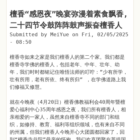
檀香“感恩夜”晚宴弥漫着素食飘香,
二十四节令鼓阵阵鼓声振奋檀香人
Submitted by
MeiYue
on
Fri, 02/05/2025
- 08:50
檀香寺如来之家是我们檀香人的第二个家。我们都是
檀香寺学佛的檀香人，包括老年、中年、壮年、幼
年，我们时时都铭记住唯悟法师的叮咛：”少有所学，
壮有所用，老有所依、终有所归” ，在学佛道路上我
们修福又修慧。
就在今晚夜（4月20日）檀香佛教福利会40周年暨檀
爱心福利中心35周年感恩之夜，我们所有檀香人，相
亲相爱的一家人，虽然来自檀香寺不同的部门和组
织，如修持、教育、福利等组织领域，也有来自不同
的州属，但我们檀香人今晚开心大团圆都回家了，回
到“檀香寺总院”母亲的怀抱，我们欢喜团聚在菩提国