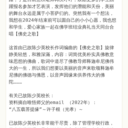
躍报名参加才艺表演，发挥他们的潛能和天份，美丽
的舞台永远是属于小菩萨们的。突然我有一个想法，
我想在2024年结束前可以圆自己的小小心愿，我也想
和学生，爱心家族一起在佛学班结业典礼当天同台合
唱【佛史之歌】
这首由已故陈少英校长作词编曲的【佛史之歌】旋律
静美轻悠，和雅深滿，内容：词简优美朴实具佛教意
味思想的佛曲，歌词中道尽了佛教导师释迦牟尼佛伟
大的一生，所以我们想要以美丽的音声来歌颂释迦牟
尼佛的佛德与佛恩，以音声因缘来供养伟大的佛
陀………
有关已故陈少英校长：
资料摘自唯悟师父的email （2022年）：
“八五载菩提缘”～许子根（光孝）～
已故陈少英校长非常能干尽责，除了管理学校行政，