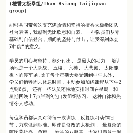
(檀香太极拳组/Than Hsiang Taijiquan
group)
能够共同带领这支充满热情和坚持的檀香太极拳团队
登台表演，我感到无比欣慰和自豪. 一些队员们从零
基础到自信登台，期间的坚持与付出，让我深刻体会
到“能”的意义。
学员的用心与坚持，额外付出, 是最大的动力. 培训
场地是一个大挑战. 五楼, 六楼, 大悲殿, 太阳能
板下的停车场.除了每个星期天要受训到中午以外,
学员们牺牲周六休息时间，主动参加加练课程从下午2
点到6点, 还有一些队员还特地安排时间在星期一和
星期四晚上7点半到9点自发组织练习. 这种自律和热
情令人感动。
每位学员都认真对待每一次训练，反复练习动作细
节，力求做到标准。即使是修改的太极剑， 最复杂的
陈氏背折靠，单鞭， 新学的八卦掌，大家也愿意一遍