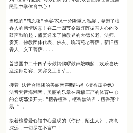
民型中学体育中心！
当晚的“感恩夜”晚宴盛况十分隆重又温馨，凝聚了檀
香人的亲情暖意！在二十四节令鼓阵阵振奋人心的啰
鼓声敲响起，盛宴迎来了佛教界的大德长老、法师、
贵宾、佛教团体代表、佛友、晚晴苑老菩萨，新旧檀
香人、义工菩萨....
菩提国中二十四节令鼓锵锵啰鼓声敲响起，欢乐喜庆
迎法师贵宾、来宾义工菩萨….
接着 法音合唱团的美丽音声唱响起《檀香荡尘氛》，
法音梵音海潮音，美丽的乐章在肃穆庄严的体育中心
的会场荡漾开去:“檀香檀香，檀香熏法界，檀香荡尘
氛 ” 。
接着檀香爱心福中心呈现的《你好，陌生人》，寓意
深远，一切尽在不言中！