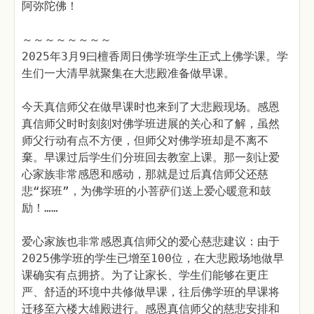
阿弥陀佛！
～～～～～～～～
2025年3月9曰檀香周日佛学班学生正式上佛学课。学
生们一大清早就聚集在大悲殿准备做早课。
今天真信师父在做早课时也来到了大悲殿现场。感恩
真信师父时时刻刻对佛学班进展的关心和了解，虽然
师父行动有点不方便，但师父对佛学班却是不离不
棄。早课过后学生们分班回去教室上课。那一刻让爱
心家族非常感恩和感动，那就是过后真信师父还慈
悲“探班”，为佛学班的小菩萨们送上爱心暖意和鼓
励！……
爱心家族也非常感恩真信师父的爱心慈悲建议：由于
2025佛学班的学生已增至100位，在大悲殿场地做早
课确实有点拥挤。为了让家长、学生们能够在更庄
严、舒适的环境中共修做早课，往后佛学班的早课将
迁移至六楼大雄殿进行。感恩真信师父的慈悲安排和