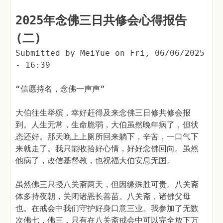
2025年念佛三日共修会心得报告
(二)
Submitted by
MeiYue
on
Fri, 06/06/2025
- 16:39
“信愿持名，念佛一声声”
大伯往生举殡，幸好赶得及来念佛三日修共修会报
到。人生无常，生命脆弱，大伯虽然晚年病了，但状
态还好。那天晚上上厕所回来躺下，辛苦，一口气下
来就走了。我只能收拾好心情，好好念佛回向。虽然
他病了，改信基督教，也祝福大伯安息无国。
虽然佛三只授八关斋两天，但因缘殊胜可贵。八关斋
体多持夜朝，关闭诸恶长善苗。八关斋，诸佛父母
也。在戒会中我们守护好身口意三业。我参加了无数
次佛七，佛三，只有在八关斋戒会中可以完全放下万