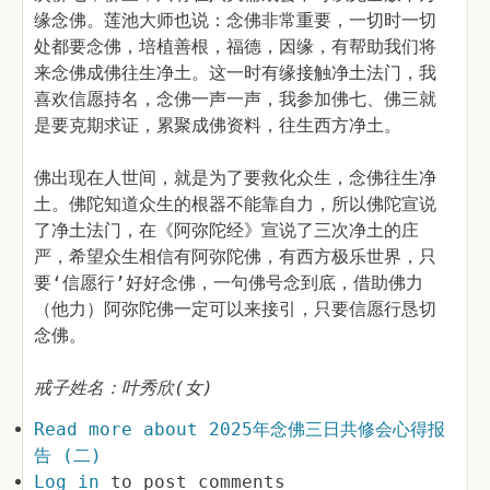
缘念佛。莲池大师也说：念佛非常重要，一切时一切
处都要念佛，培植善根，福德，因缘，有帮助我们将
来念佛成佛往生净土。这一时有缘接触净土法门，我
喜欢信愿持名，念佛一声一声，我参加佛七、佛三就
是要克期求证，累聚成佛资料，往生西方净土。
佛出现在人世间，就是为了要救化众生，念佛往生净
土。佛陀知道众生的根器不能靠自力，所以佛陀宣说
了净土法门，在《阿弥陀经》宣说了三次净土的庄
严，希望众生相信有阿弥陀佛，有西方极乐世界，只
要‘信愿行’好好念佛，一句佛号念到底，借助佛力
（他力）阿弥陀佛一定可以来接引，只要信愿行恳切
念佛。
戒子姓名：叶秀欣(女)
Read more
about 2025年念佛三日共修会心得报
告 (二)
Log in
to post comments