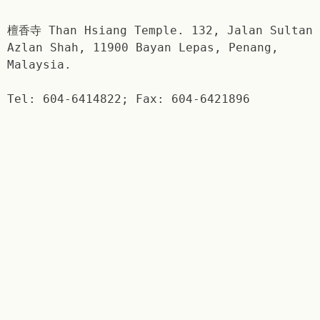
檀香寺 Than Hsiang Temple. 132, Jalan Sultan
Azlan Shah, 11900 Bayan Lepas, Penang,
Malaysia.
Tel: 604-6414822; Fax: 604-6421896