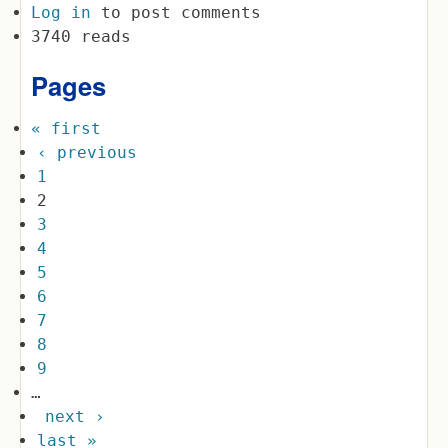
Log in
to post comments
3740 reads
Pages
« first
‹ previous
1
2
3
4
5
6
7
8
9
…
next ›
last »