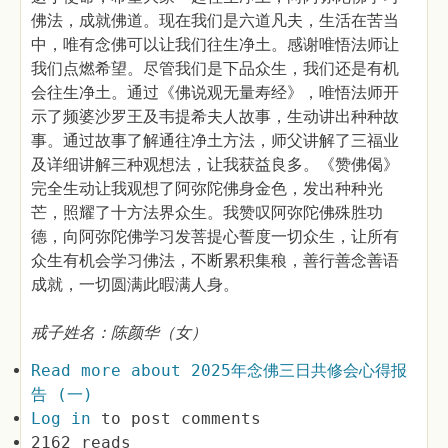
佛法，成就佛道。现在我们是六道凡夫，生活在苦当
中，唯有念佛可以让我们往生净土。感谢唯悟法师让
我们点燃希望。尽管我们是下品众生，我们还是有机
会往生净土。通过《佛说观无量寿经》，唯悟法师开
示了频婆沙罗王及韦提希夫人故事，生动讲出种种故
事。通过故事了解通往净土方法，师父讲解了三福业
及详细讲解三种观想法，让我获益良多。《赞佛偈》
完全生动让我观想了阿弥陀佛身金色，发出种种光
芒，照耀了十方法界众生。我赞叹阿弥陀佛殊胜功
德，向阿弥陀佛学习发菩提心誓度一切众生，让所有
众生有机会学习佛法，不断累积集稂，善行善念善语
成就，一切圆满此暇满人身。
戒子姓名：陈颜华（女）
Read more
about 2025年念佛三日共修会心得报
告 (一)
Log in
to post comments
2162 reads