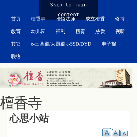
MAIN MENU
Skip to main
content
首页
檀香寺
唯悟法师
成立檀香
修持
教育
幼儿园
福利
檀青
慈爱
视听
其它
e-三圣殿/大愿殿 e-SSD/DYD
电子报
联络
檀香寺
心思小站