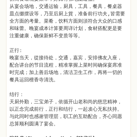
从宴会场地，交通运输，厨具，工具，餐具，餐桌器
皿点缀摆设等，乃至后厨上貨，准备前行功夫,皆需要
全方面的考量。菜肴，饮料方面则須符合大众的口感
和味蕾。晚宴成本计算要周详计划，食材搭配更是要
注重健康，确保新鲜不变质等等。
正行:
晚宴当天，從接待处，交通，嘉宾，安排佛友入座，
配合讲台的节目流程，精准掌握上菜时间确保宴席准
时完成；加上善后场地，清洁卫生工作，再将一切的
餐具运回檀香寺清洗。
结行：
天厨外勤，三宝弟子，依循开山老和尚的慈悲精神，
以正念完成前行，正行和结行，一起犮心无私扶持。
与此同时也感谢管理层，职工的互助配合，齐心同愿
总算顺利圆满了宴会。