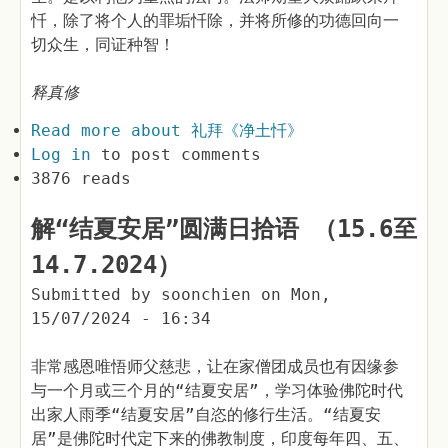
忏，除了将个人的罪垢忏除，并将所修的功德回向一
切众生，同证种智！
释真修
Read more
about 礼拜《净土忏》
Log in
to post comments
3876 reads
解“结夏安居”圆满日拾语 （15.6至
14.7.2024）
Submitted by
soonchien
on
Mon,
15/07/2024 - 16:34
非常感恩唯悟师父慈悲，让在家僧团成员也有因缘参
与一个月或三个月的“结夏安居”，学习体验佛陀时代
出家人雨季“结夏安居”自恣的修行生活。“结夏安
居”是佛陀时代定下来的佛教制度，印度每年四、五、