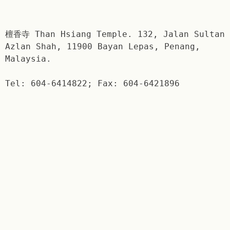
檀香寺 Than Hsiang Temple. 132, Jalan Sultan
Azlan Shah, 11900 Bayan Lepas, Penang,
Malaysia.
Tel: 604-6414822; Fax: 604-6421896