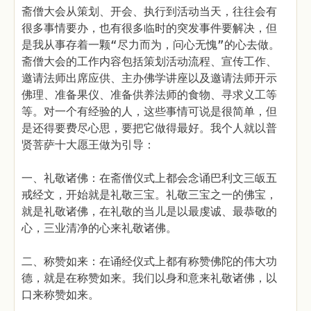
斋僧大会从策划、开会、执行到活动当天，往往会有
很多事情要办，也有很多临时的突发事件要解决，但
是我从事存着一颗“尽力而为，问心无愧”的心去做。
斋僧大会的工作内容包括策划活动流程、宣传工作、
邀请法师出席应供、主办佛学讲座以及邀请法师开示
佛理、准备果仪、准备供养法师的食物、寻求义工等
等。对一个有经验的人，这些事情可说是很简单，但
是还得要费尽心思，要把它做得最好。我个人就以普
贤菩萨十大愿王做为引导：
一、礼敬诸佛：在斋僧仪式上都会念诵巴利文三皈五
戒经文，开始就是礼敬三宝。礼敬三宝之一的佛宝，
就是礼敬诸佛，在礼敬的当儿是以最虔诚、最恭敬的
心，三业清净的心来礼敬诸佛。
二、称赞如来：在诵经仪式上都有称赞佛陀的伟大功
德，就是在称赞如来。我们以身和意来礼敬诸佛，以
口来称赞如来。