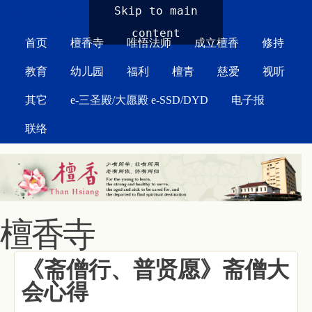
MAIN MENU
Skip to main
content
首页
檀香寺
唯悟法师
成立檀香
修持
教育
幼儿园
福利
檀青
慈爱
视听
其它
e-三圣殿/大愿殿 e-SSD/DYD
电子报
联络
檀香寺
《斋僧行、普贤愿》斋僧大
会心得