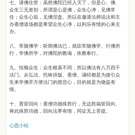
七、请佛住世：虽然佛陀已经入灭了，但是心、佛、
众生三无差别，所谓是心是佛，众生心净，见佛常
住；众生心垢，见佛涅盘。所以在邀请法师说法和主
办斋僧道场都是希望众生心净，以利乐有情的心来主
办。
八、常随佛学：听闻佛法已，就应常随佛学。行佛所
行，学佛所学，对佛陀的教诲，依教奉行。
九、恒顺众生：众生根基不同，所以佛法有八万四千
法门。从弘法、托钵供饭、斋僧、诵经都是为接引众
生来学佛开方便法门的慈悲心，目的就是为饶益有
情。
十、普皆回向：斋僧功德殊胜行，无边胜福皆回向。
将此殊胜功德，回向法界有情，同证无上菩提。
心思小站