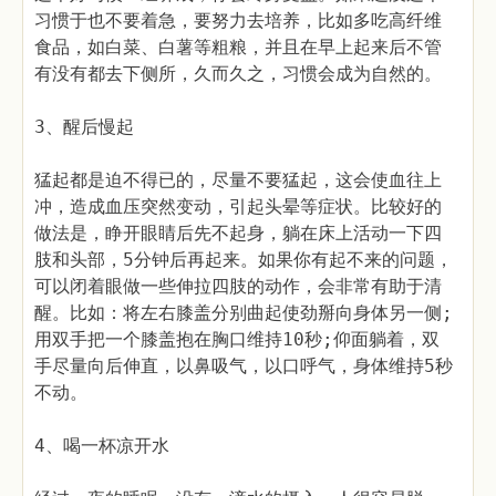
习惯于也不要着急，要努力去培养，比如多吃高纤维
食品，如白菜、白薯等粗粮，并且在早上起来后不管
有没有都去下侧所，久而久之，习惯会成为自然的。
3、醒后慢起
猛起都是迫不得已的，尽量不要猛起，这会使血往上
冲，造成血压突然变动，引起头晕等症状。比较好的
做法是，睁开眼睛后先不起身，躺在床上活动一下四
肢和头部，5分钟后再起来。如果你有起不来的问题，
可以闭着眼做一些伸拉四肢的动作，会非常有助于清
醒。比如：将左右膝盖分别曲起使劲掰向身体另一侧;
用双手把一个膝盖抱在胸口维持10秒;仰面躺着，双
手尽量向后伸直，以鼻吸气，以口呼气，身体维持5秒
不动。
4、喝一杯凉开水