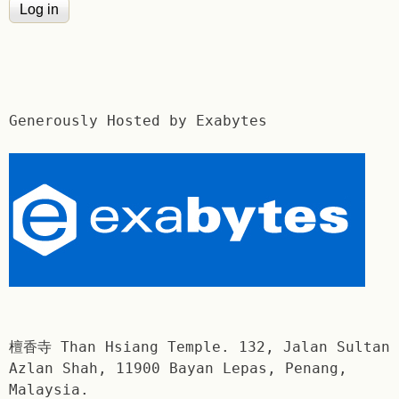
Generously Hosted by Exabytes
檀香寺 Than Hsiang Temple. 132, Jalan Sultan
Azlan Shah, 11900 Bayan Lepas, Penang,
Malaysia.