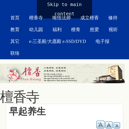
MAIN MENU
Skip to main
content
首页
檀香寺
唯悟法师
成立檀香
修持
教育
幼儿园
福利
檀青
慈爱
视听
其它
e-三圣殿/大愿殿 e-SSD/DYD
电子报
联络
檀香寺
早起养生