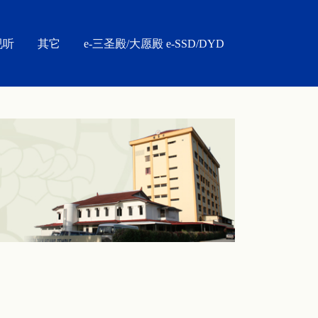
视听
其它
e-三圣殿/大愿殿 e-SSD/DYD