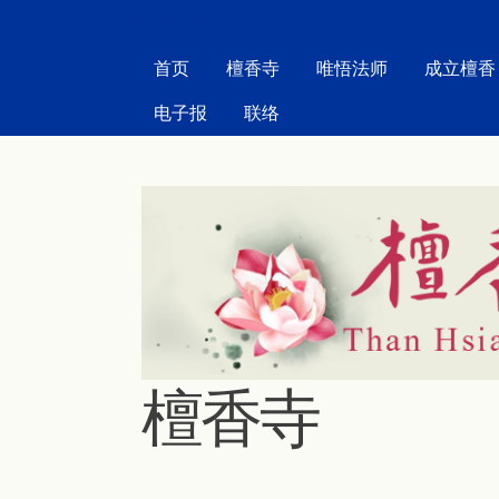
MAIN MENU
首页
檀香寺
唯悟法师
成立檀香
电子报
联络
檀香寺