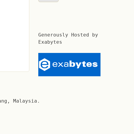
Generously Hosted by
Exabytes
ang, Malaysia.