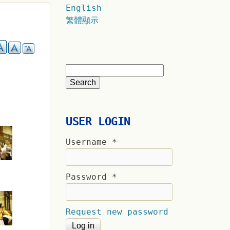
English
繁體顯示
USER LOGIN
Username
*
Password
*
Request new password