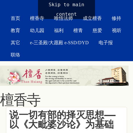
MAIN MENU
Skip to main
content
首页
檀香寺
唯悟法师
成立檀香
修持
教育
幼儿园
福利
檀青
慈爱
视听
其它
e-三圣殿/大愿殿 e-SSD/DYD
电子报
联络
檀香寺
说一切有部的择灭思想——
以《大毗婆沙论》为基础