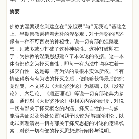
摘要
佛教的涅槃观念则建立在“缘起观”与“无我论”基础之
上。早期佛教秉持着素朴的涅槃观，对于涅槃的描述
保有一种不可言说的神秘性。说一切有部的涅槃思
想，则或多或少打破了这种神秘性。这种打破即在
于，为佛教的涅槃思想建立了本体论的依据。这一本
体有部称之为择灭自性，即每一有为法中均存在着一
择灭自性，这是每一有为法的最根本实体所依。当有
情证得所有有为法的择灭之后，便能够获得最后的究
竟涅槃。本文将以《大毗婆沙论》为基础，以《发智
论》、六足论、《顺正理论》等说一切有部论典为参
照，通过对《大毗婆沙论》中相关内容的研读，对说
一切有部关于择灭概念的内涵、择灭自性的一与多、
能否共证以及所处位置问题予以较为详细的讨论，以
此试图理清说一切有部关于择灭思想的讨论的逻辑线
索，对说一切有部的择灭思想进行阐释与说明。