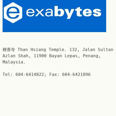
檀香寺 Than Hsiang Temple. 132, Jalan Sultan
Azlan Shah, 11900 Bayan Lepas, Penang,
Malaysia.
Tel: 604-6414822; Fax: 604-6421896