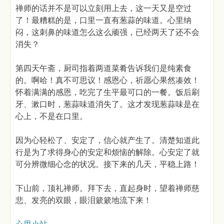
禅师的话并不是可以立刻用上去，这一天又是空过
了！最糟糕的是，口里一直有葱蒜的味道。心里纳
闷，这刺鼻的味道怎么这么顽强，已经两天了还不会
消失？
第四天午斋，厨司指着两道菜肴告诉我们是纯素食
的。啊哈！真不可思议！感恩心，祈愿心果然凑效！
怀着满满的感恩，吃完了生平最可口的一餐。饭后刷
牙、漱口时，葱蒜味道消失了。这才发现葱蒜味是在
心上，不是在口里。
因为心轻松了、安定了，信心就产生了。清楚知道此
行是为了求得身心的安定和烦恼的解除。心安定了就
可分辨微细心念的状况。接下来的几天，平稳上路！
下山前，顶礼禅师。拜下去，直起身时，望着禅师慈
悲、发亮的双眼，眼泪簌簌地流下来！