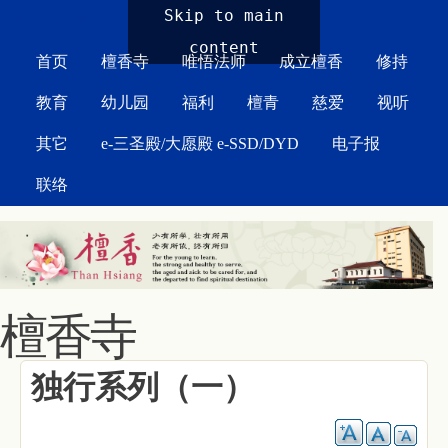
MAIN MENU
Skip to main
content
首页
檀香寺
唯悟法师
成立檀香
修持
教育
幼儿园
福利
檀青
慈爱
视听
其它
e-三圣殿/大愿殿 e-SSD/DYD
电子报
联络
檀香寺
独行系列（一）