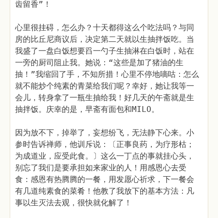
齿留香”！
心里很挂碍，怎么办？十天都得这么个吃法吗？与同
房的比丘尼商议后，决定第二天就以生抽拌饭吃。当
我盛了一盘白饭想要舀一勺子生抽淋在白饭时，站在
一旁的厨司阻止我。她说：“这些是加了猪油的生
抽！”我缩回了手，不知所措！心里不停地嘀咕：怎么
就不能炒个纯素的青菜给我们呢？幸好，她让我等一
会儿，转身拿了一瓶生抽给我！好几天的午斋就是生
抽拌饭。庆幸的是，早斋有面包和MILO。
因为放不下，掉举了，妄想纷飞，无法静下心来。小
参时告诉禅师，他训斥说：〔正事良药，为疗形枯；
为成道业，应受此食。〕这么一丁点的事就挂心头，
别忘了我们是要承担如来家业的人！用感恩心去受
食：感恩有热腾腾的一餐，用发愿心祈求，下一餐会
有几道纯素食的菜肴！他教了我放下的基本方法：凡
事以生灭法去观，很快就化解了！