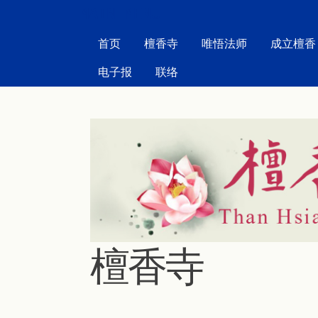
MAIN MENU
首页
檀香寺
唯悟法师
成立檀香
电子报
联络
檀香寺