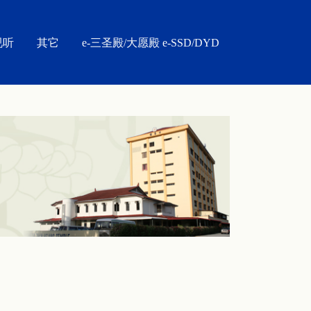
视听
其它
e-三圣殿/大愿殿 e-SSD/DYD