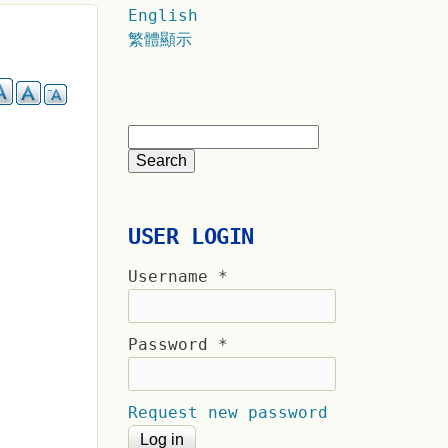
English
繁體顯示
USER LOGIN
Username
*
Password
*
Request new password