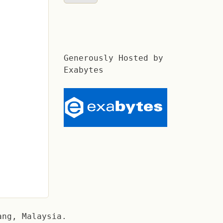
Generously Hosted by
Exabytes
ang, Malaysia.