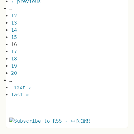
‹ previous
…
12
13
14
15
16
17
18
19
20
…
next ›
last »