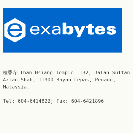
檀香寺 Than Hsiang Temple. 132, Jalan Sultan
Azlan Shah, 11900 Bayan Lepas, Penang,
Malaysia.
Tel: 604-6414822; Fax: 604-6421896