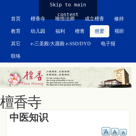
MAIN MENU
Skip to main
content
首页
檀香寺
唯悟法师
成立檀香
修持
教育
幼儿园
福利
檀青
慈爱
视听
其它
e-三圣殿/大愿殿 e-SSD/DYD
电子报
联络
檀香寺
中医知识