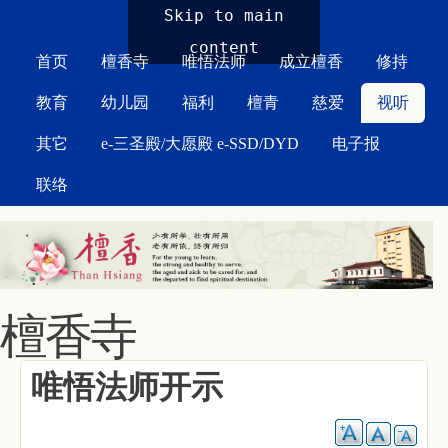
MAIN MENU
Skip to main
content
首页
檀香寺
唯悟法师
成立檀香
修持
教育
幼儿园
福利
檀青
慈爱
视听
其它
e-三圣殿/大愿殿 e-SSD/DYD
电子报
联络
檀香寺
唯悟法师开示