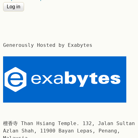
Generously Hosted by Exabytes
檀香寺 Than Hsiang Temple. 132, Jalan Sultan
Azlan Shah, 11900 Bayan Lepas, Penang,