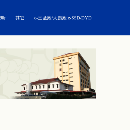
视听
其它
e-三圣殿/大愿殿 e-SSD/DYD