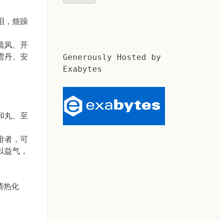
泪，烦躁
疏风、开
雪丹、安
Generously Hosted by
Exabytes
和丸、至
疳者，可
以益气，
清热化