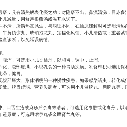
疹，具有清热解表化痰之功；对隐疹不出。鼻流清涕，目赤多
小儿减量，用鲜芦根煎汤或温开水送下。
不清，所谓热甚风生，与痫证不同。在抽疯缓解时可选用清热
、牛黄镇惊丸、琥珀抱龙丸、定搐化风锭、小儿清热散；重者紫
检查诊断，以免延误病情。
症。
腹泻，可选用小儿香桔丹，以和胃，调中，止泻。
化、腹部胀满、不思乳食的一种胃肠疾病。乳食壅积可选用保
化滞，健胃。
腹部胀大、形体消瘦的一种慢性疾患。如果感染诸虫，转化成
积散。脾胃虚弱、营养失调者，可选用小儿健脾丸、启脾丸等，
、口舌生疮或麻疹后余毒末清者，可选用化毒散或化毒丹，以
如遗尿症，可选用缩泉丸或金匮肾气丸等。