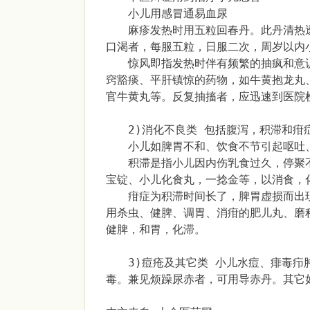
小儿用感冒通易血尿
麻疹发热时用五粒回春丹。此丹清热透
口渴者，每服五粒，日服二次，周岁以内
惊风即指发热时伴有频繁的抽疯和意识
窍豁痰、平肝镇惊的药物，如牛黄抱龙丸
官牛黄丸等。反复抽搐者，应迅速到医院
2)消化不良类 包括腹泻，积滞和疳
小儿如脾胃不和、饮食不节引起呕吐、
积滞是指小儿因内伤乳食过久，停聚不
宝锭、小儿化食丸，一捻金等，以消食，
疳症为积滞时间长了，脾胃虚损而出现
用杀虫、健脾、调胃、消疳的肥儿丸、磨
健脾，和胃，化滞。
3)痘疮及其它类 小儿水痘、痱毒疖肿
毒。兼见烦躁尿赤者，可用导赤丹。其它