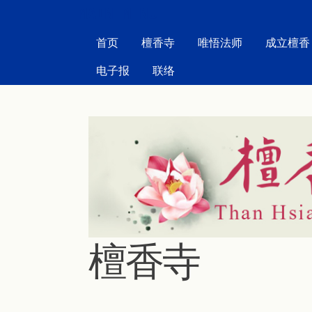
MAIN MENU
首页
檀香寺
唯悟法师
成立檀香
电子报
联络
檀香寺