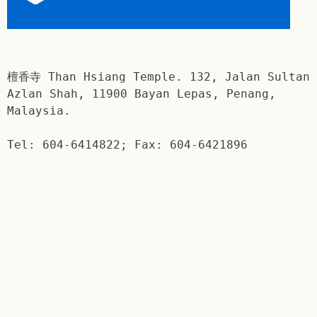
檀香寺 Than Hsiang Temple. 132, Jalan Sultan
Azlan Shah, 11900 Bayan Lepas, Penang,
Malaysia.
Tel: 604-6414822; Fax: 604-6421896