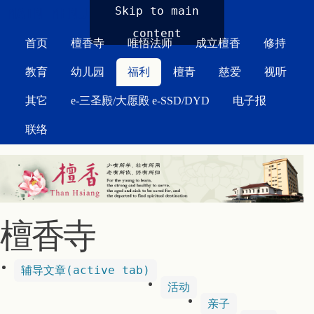
MAIN MENU
Skip to main
content
首页
檀香寺
唯悟法师
成立檀香
修持
教育
幼儿园
福利
檀青
慈爱
视听
其它
e-三圣殿/大愿殿 e-SSD/DYD
电子报
联络
檀香寺
辅导文章
(active tab)
活动
亲子