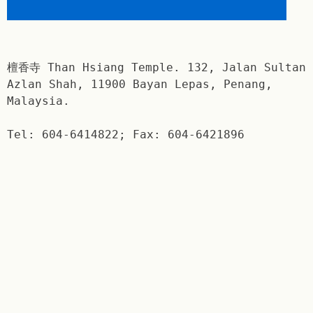
檀香寺 Than Hsiang Temple. 132, Jalan Sultan
Azlan Shah, 11900 Bayan Lepas, Penang,
Malaysia.
Tel: 604-6414822; Fax: 604-6421896