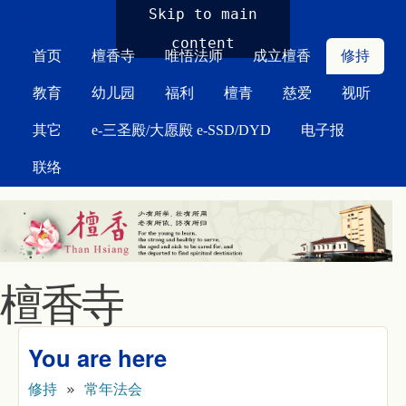
MAIN MENU
Skip to main
content
首页
檀香寺
唯悟法师
成立檀香
修持
教育
幼儿园
福利
檀青
慈爱
视听
其它
e-三圣殿/大愿殿 e-SSD/DYD
电子报
联络
檀香寺
You are here
修持
»
常年法会