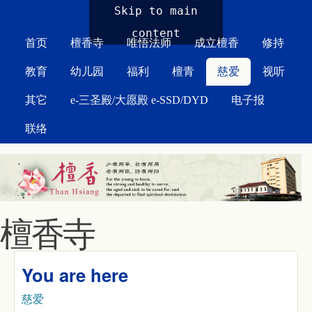
MAIN MENU
Skip to main
content
首页
檀香寺
唯悟法师
成立檀香
修持
教育
幼儿园
福利
檀青
慈爱
视听
其它
e-三圣殿/大愿殿 e-SSD/DYD
电子报
联络
檀香寺
You are here
慈爱