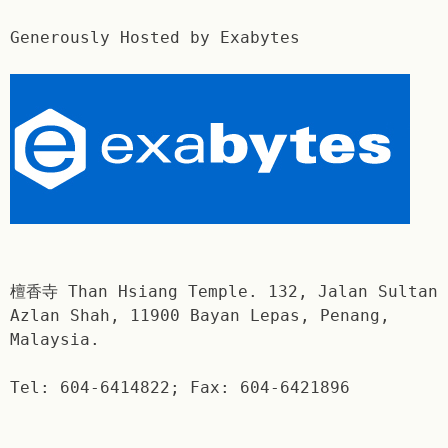
Generously Hosted by Exabytes
檀香寺 Than Hsiang Temple. 132, Jalan Sultan
Azlan Shah, 11900 Bayan Lepas, Penang,
Malaysia.
Tel: 604-6414822; Fax: 604-6421896