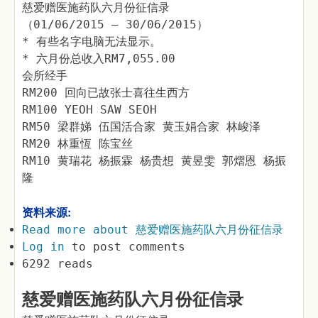
慈爱赠医施药队六月份征信录
（01/06/2015 – 30/06/2015）
* 有些名字电脑无法显示。
* 六月份总收入RM7,055.00
会所经手
RM200 回向已故张士喜往生西方
RM100 YEOH SAW SEOH
RM50 梁群娣 伍国活合家 黄玉娟合家 林峻泽
RM20 林重恆 陈宝丝
RM10 黄瑞花 杨振霖 杨贵想 黄昱雯 郭熠恩 杨振
隆
资料来源:
Read more
about 慈爱赠医施药队六月份征信录
Log in
to post comments
6292 reads
慈爱赠医施药队六月份征信录