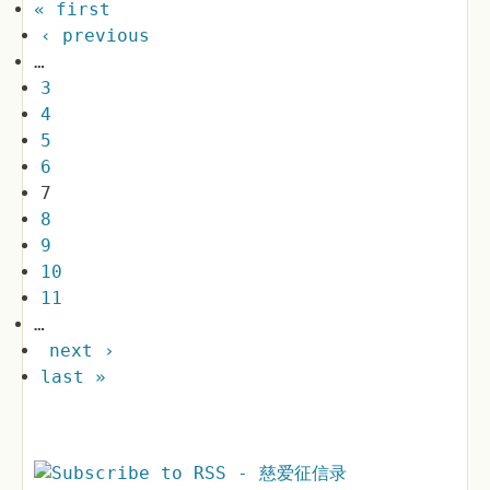
« first
‹ previous
…
3
4
5
6
7
8
9
10
11
…
next ›
last »