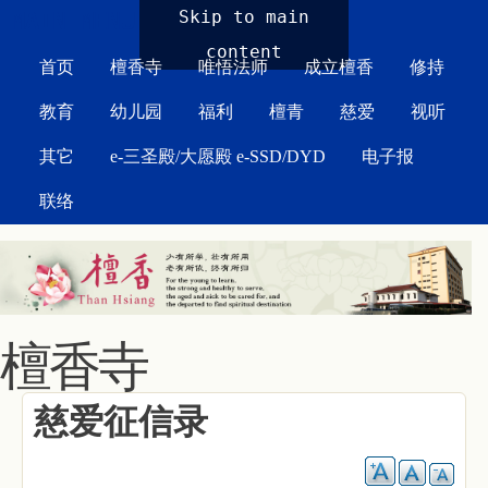
MAIN MENU
Skip to main
content
首页
檀香寺
唯悟法师
成立檀香
修持
教育
幼儿园
福利
檀青
慈爱
视听
其它
e-三圣殿/大愿殿 e-SSD/DYD
电子报
联络
檀香寺
慈爱征信录