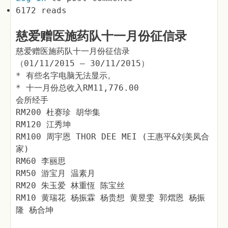
6172 reads
慈爱赠医施药队十一月份征信录
慈爱赠医施药队十一月份征信录
（01/11/2015 – 30/11/2015）
* 有些名字电脑无法显示。
* 十一月份总收入RM11,776.00
会所经手
RM200 杜赛珍 胡华集
RM120 江秀坤
RM100 周宇恩 THOR DEE MEI (王惠平&刘美凤合
家)
RM60 李丽思
RM50 游宝月 温素月
RM20 朱玉爱 林重恆 陈宝丝
RM10 黄瑞花 杨振霖 杨贵想 黄昱雯 郭熠恩 杨振
隆 杨合坤