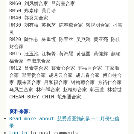
RM60 刘风娇合家 吕芮莹合家
RM50 郑素珍 吴月珍
RM40 郭癸荣合家
RM30 刘有枝 苏枫茗 陈春燕合家 赖视明合家 刁雪
灵
RM20 陳怡芯 林重恆 陈宝丝 吴燕玲 黄亚亮 陈佳
财合家
RM15 汪玉池 江梅菁 黄鸿耀 黄健国 黄健辉 颜瑞
福合家 李淑来合家
RM12 吕素美合家 蔡素心合家 郭枝香合家 丁家顺
合家 郑宝贵合家 胡月云合家 胡吉春合家 傅自柱合
家 颜来音合家 吕和福合家 钟梅蓉合家 方裕仁合家
马风兰合家 林伟祥合家 赵桂标合家 郭玉萱 林碧世
CHEAH BOEY CHIN 范永通合家
资料来源:
Read more
about 慈爱赠医施药队十二月份征信
录
Log in
to post comments