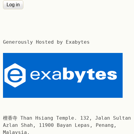
Generously Hosted by Exabytes
檀香寺 Than Hsiang Temple. 132, Jalan Sultan
Azlan Shah, 11900 Bayan Lepas, Penang,
Malaysia.