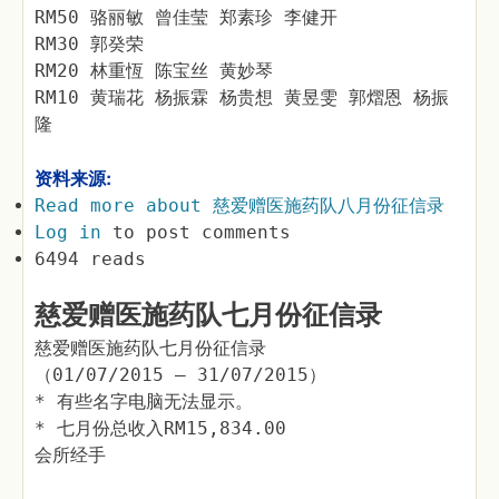
RM50 骆丽敏 曾佳莹 郑素珍 李健开
RM30 郭癸荣
RM20 林重恆 陈宝丝 黄妙琴
RM10 黄瑞花 杨振霖 杨贵想 黄昱雯 郭熠恩 杨振
隆
资料来源:
Read more
about 慈爱赠医施药队八月份征信录
Log in
to post comments
6494 reads
慈爱赠医施药队七月份征信录
慈爱赠医施药队七月份征信录
（01/07/2015 – 31/07/2015）
* 有些名字电脑无法显示。
* 七月份总收入RM15,834.00
会所经手