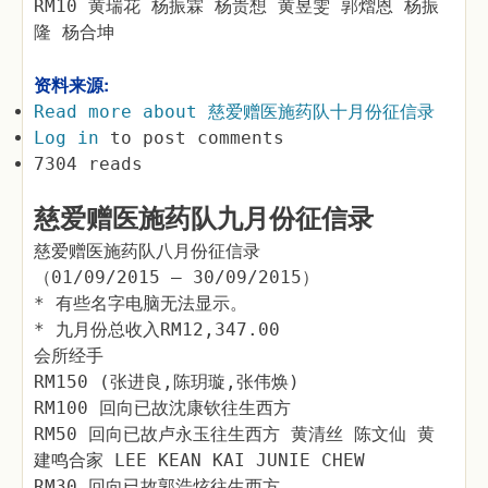
RM10 黄瑞花 杨振霖 杨贵想 黄昱雯 郭熠恩 杨振
隆 杨合坤
资料来源:
Read more
about 慈爱赠医施药队十月份征信录
Log in
to post comments
7304 reads
慈爱赠医施药队九月份征信录
慈爱赠医施药队八月份征信录
（01/09/2015 – 30/09/2015）
* 有些名字电脑无法显示。
* 九月份总收入RM12,347.00
会所经手
RM150 (张进良,陈玥璇,张伟焕)
RM100 回向已故沈康钦往生西方
RM50 回向已故卢永玉往生西方 黄清丝 陈文仙 黄
建鸣合家 LEE KEAN KAI JUNIE CHEW
RM30 回向已故郭浩炫往生西方