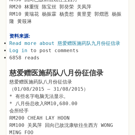
RM20 林重恆 陈宝丝 郭癸荣 关凤萍
RM10 黄瑞花 杨振霖 杨贵想 黄昱雯 郭熠恩 杨振
隆 黄筱淋
资料来源:
Read more
about 慈爱赠医施药队九月份征信录
Log in
to post comments
6858 reads
慈爱赠医施药队八月份征信录
慈爱赠医施药队八月份征信录
（01/08/2015 – 31/08/2015）
* 有些名字电脑无法显示。
* 八月份总收入RM10,680.00
会所经手
RM200 CHEAH LAY HOON
RM100 关凤萍 回向已故沈康钦往生西方 WONG
MING FOO