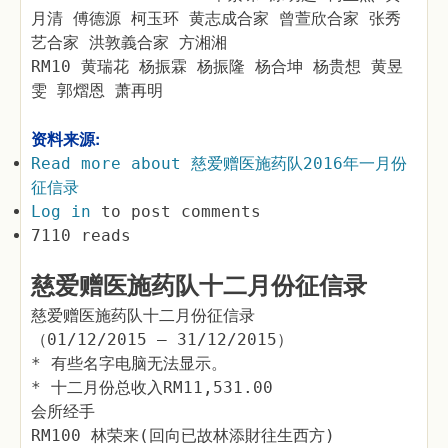
月清 傅德源 柯玉环 黄志成合家 曾萱欣合家 张秀
艺合家 洪敦義合家 方湘湘
RM10 黄瑞花 杨振霖 杨振隆 杨合坤 杨贵想 黄昱
雯 郭熠恩 萧再明
资料来源:
Read more
about 慈爱赠医施药队2016年一月份
征信录
Log in
to post comments
7110 reads
慈爱赠医施药队十二月份征信录
慈爱赠医施药队十二月份征信录
（01/12/2015 – 31/12/2015）
* 有些名字电脑无法显示。
* 十二月份总收入RM11,531.00
会所经手
RM100 林荣来(回向已故林添財往生西方)