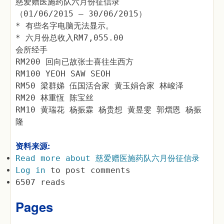
慈爱赠医施药队六月份征信录
（01/06/2015 – 30/06/2015）
* 有些名字电脑无法显示。
* 六月份总收入RM7,055.00
会所经手
RM200 回向已故张士喜往生西方
RM100 YEOH SAW SEOH
RM50 梁群娣 伍国活合家 黄玉娟合家 林峻泽
RM20 林重恆 陈宝丝
RM10 黄瑞花 杨振霖 杨贵想 黄昱雯 郭熠恩 杨振
隆
资料来源:
Read more
about 慈爱赠医施药队六月份征信录
Log in
to post comments
6507 reads
Pages