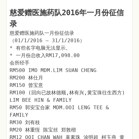
慈爱赠医施药队2016年一月份征信
录
慈爱赠医施药队一月份征信录
（01/1/2016 – 31/1/2016）
* 有些名字电脑无法显示。
* 一月份总收入RM17,098.00
会所经手
RM500 IMO MDM.LIM SUAN CHENG
RM200 林仕月
RM150 曾宝意
RM100 (回向已故林德顺,林有兴,黄宝珠往生西方)
LIM BEE HIN & FAMILY
RM50 郭安宝合家 MDM.OOI LENG TEE &
FAMILY
RM30 刘有枝
RM20 林重恆 陈宝丝 郑敦楷
RM12 OOI CHAN WAH 辜素珠 涂明超 柯玉燕 黄