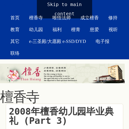
MAIN MENU
Skip to main
content
首页
檀香寺
唯悟法师
成立檀香
修持
教育
幼儿园
福利
檀青
慈爱
视听
其它
e-三圣殿/大愿殿 e-SSD/DYD
电子报
联络
檀香寺
2008年檀香幼儿园毕业典
礼 (Part 3)