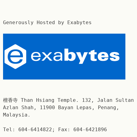
Generously Hosted by Exabytes
檀香寺 Than Hsiang Temple. 132, Jalan Sultan
Azlan Shah, 11900 Bayan Lepas, Penang,
Malaysia.
Tel: 604-6414822; Fax: 604-6421896