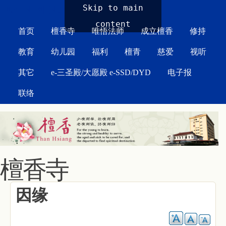
MAIN MENU
Skip to main
content
首页
檀香寺
唯悟法师
成立檀香
修持
教育
幼儿园
福利
檀青
慈爱
视听
其它
e-三圣殿/大愿殿 e-SSD/DYD
电子报
联络
檀香寺
因缘