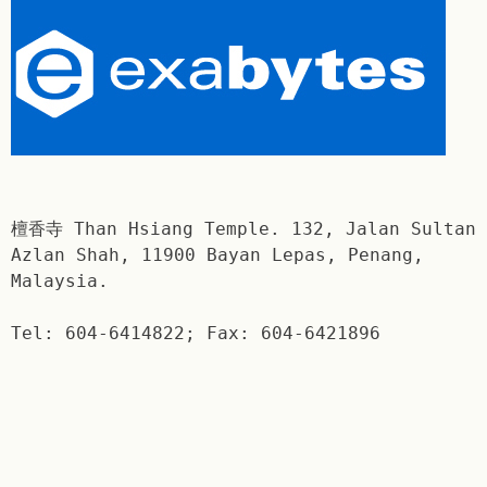
檀香寺 Than Hsiang Temple. 132, Jalan Sultan
Azlan Shah, 11900 Bayan Lepas, Penang,
Malaysia.
Tel: 604-6414822; Fax: 604-6421896