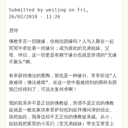
Submitted by
weiling
on
Fri,
26/02/2010 - 11:26
慧玲
佛教常言一切随缘，你相信因缘吗？人与人聚在一起
冥冥中牵扯着一丝缘分；成为彼此的兄弟姐妹、父
母、伴侣，这一切更是有赖于缘分也就是所谓的“无缘
不聚头”啊。
有幸获得佛法的熏陶，那也是一种缘分。常常听说“人
身难得；佛法难闻”。在这一世中最难得到的两样东西
我已经得到了，可说夫复何求啊！
我的双亲并不是正信的佛教徒，所谓不是正信的佛教
徒就是一般在家供奉菩萨却也到处拜佛问津的信众。
虽然如此，我身边却不乏正信的佛教徒亲戚。从小，
姑姑就把家里的小瓜们（堂兄弟姐妹）带去宝誉堂上