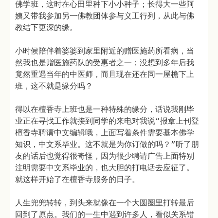
佛学班，这时在心田里种下小小种子；长得大一些阿
姨又带我参加另一佛教团体参与义工行列，从此与佛
教结下更深的缘。
小时候陪伴着婆婆到家里附近的赠医施药所看病，当
然我也是赠医施药队的受惠者之一；没想到多年后我
竟然重遇当年的中医师，而且现在还在同一屋檐下上
班，这不就是缘分吗？
得以在檀香寺上班也是一种特殊的缘分，话说我刚毕
业正在寻找工作就接到同学的来电对我说“报章上刊登
檀香寺聘请中文编辑哦，上面写着条件需要基本佛学
知识，中文系毕业。这不就是为你订做的吗？”听了朋
友的话后也觉得很奇怪，因为很少聘请广告上面特别
注明需要中文系毕业的，也大胆的打电话去应征了。
就这样开始了在檀香寺服务的日子。
人生兜兜转转，到头来就像在一个大圆圈里打转最后
回到了原点。我们的一生中遇到许多人，看似关系错