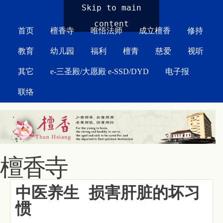
MAIN MENU
Skip to main
content
首页
檀香寺
唯悟法师
成立檀香
修持
教育
幼儿园
福利
檀青
慈爱
视听
其它
e-三圣殿/大愿殿 e-SSD/DYD
电子报
联络
檀香寺
中医养生 损害肝脏的坏习
惯