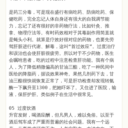
是药三分毒，可是现在盛行有病吃药、防病吃药、保
健吃药，完全忘记人体自身还有强大的自我调节能
力，忘记了还有很好的非药物疗法，比如针灸、推
拿、物理疗法等。有时药效相对于其毒副作用简直就
是蝇头小利。就算是疗效好很对症的药物，也要先劳
驾肝脏进行代谢、解毒，这叫“首过效应”。过度治疗
和误治也会使肝脏很疲劳。所以对于不少药物，医生
会嘱咐患者，吃的过程中注意检查肝功能。我有个病
人，为了降低稍微偏高的甘油三酯，吃了一种民间中
医给的降脂药，据说效果神奇。果然几剂药下去，甘
油三酯很快就恢复正常了，可是肝功检查却发现转氨
酶一下飙升至1300，把她吓坏了。又住进了医院，输
液，保肝护肝。类似例子在生活中很常见。
05 过度饮酒
升官发财，喝酒应酬，但凡男人，难以免俗。以至于
酒后驾车成了严重而普遍的社会问题。我有一个远