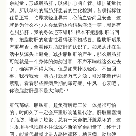
余能量，形成脂肪肝，以保护心脑血管、维护能量代
谢。所以单纯的脂肪肝患者的生化检测，各项指标往
往是正常、临界或轻度异常，心脑血管尚且安全。这
就是为什么不少人会拿着体检结果淡淡一笑，就是有
点脂肪肝，我的身体还不错耶!根本不把脂肪肝当回
事，把脂肪肝的危害性看得还不如感冒。脂肪肝后果
严重与否，全看你对脂肪肝的认识了。如果从此在生
活中从源头上避免、减少脂肪肝的产生，那么脂肪肝
可能就是一个身体的匆匆过客，不声不响就这么过去
了，确实算不得大病。但是如果掉以轻心、不当回
事、我行我素，脂肪肝就是万恶之源，引发能量代谢
紊乱。看看那些疾病后期的尿毒症、中风、心衰吧，
你说脂肪肝是不是大病呢?!
肝气郁结、脂肪肝、超负荷解毒三位一体是很可怕
的，时间久了一定会严重影响能量代谢。肝脏里塞满
了脂肪、堆满了垃圾，总有一天会把肝脏累坏的，这
时堤坝再也抵挡不住源源不断的富余能量了，终于开
闸，能量代谢就此进入恶性循环，糖尿病、动脉硬