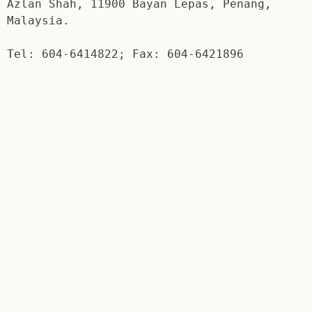
Azlan Shah, 11900 Bayan Lepas, Penang,
Malaysia.
Tel: 604-6414822; Fax: 604-6421896