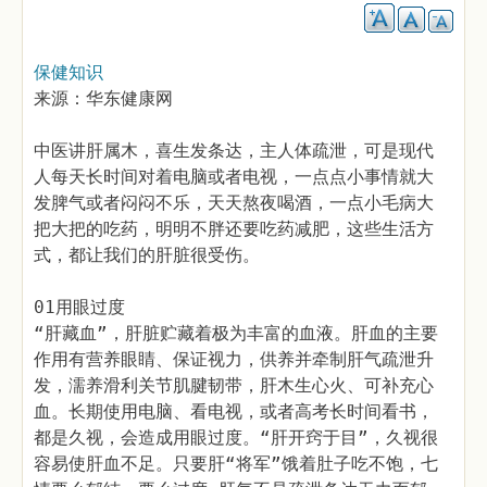
保健知识
来源：华东健康网
中医讲肝属木，喜生发条达，主人体疏泄，可是现代
人每天长时间对着电脑或者电视，一点点小事情就大
发脾气或者闷闷不乐，天天熬夜喝酒，一点小毛病大
把大把的吃药，明明不胖还要吃药减肥，这些生活方
式，都让我们的肝脏很受伤。
01用眼过度
“肝藏血”，肝脏贮藏着极为丰富的血液。肝血的主要
作用有营养眼睛、保证视力，供养并牵制肝气疏泄升
发，濡养滑利关节肌腱韧带，肝木生心火、可补充心
血。长期使用电脑、看电视，或者高考长时间看书，
都是久视，会造成用眼过度。“肝开窍于目”，久视很
容易使肝血不足。只要肝“将军”饿着肚子吃不饱，七