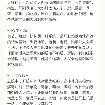
人往往经不起多次大怒激愤的情绪冲击，会导致肝气
横逆、肝阳暴涨，太伤肝太伤人了。想想暴盲、暴
聋、暴哑、消化道大出血、脑溢血、心肌梗死吧，这
些就是常见的大怒激愤的后果!
03久坐不动
关节、肌腱、韧带属于肝系统，是肝脏赖以疏泄条达
的结构基础、重要通道。电脑、电视、汽车让人久坐
不动，令许多人关节肌腱韧带僵硬，失去柔韧灵活，
使肝疏泄条达系统内的通道不畅通。所以，我们经常
会觉得，越是坐着，越是不运动，人就会越是郁闷或
脾气暴躁。
04 过度服药
五脏中，肝脏新陈代谢最为旺盛，这使其具有强大的
解毒功能。污染物、毒物、药物、酒精、各种食品添
加剂进入人体，全凭肝脏代谢以解毒、降毒、减毒。
大量吃药、食品不安全、饮酒、熬夜就是让肝脏总是
干活，不能休息，令其疲劳。