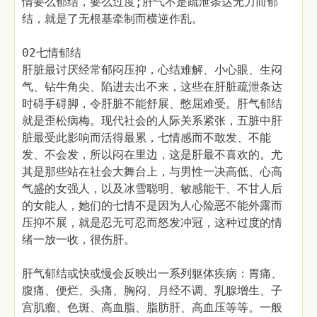
情要么郁结，要么过度;肝气不是疏泄条达无力而郁
结，就是了无根基牵制而横逆作乱。
02七情郁结
肝脏最讨厌经常郁闷压抑，心结难解、小心眼、生闷
气、钻牛角尖、陷进去出不来，这些在肝脏疏泄条达
时碍手碍脚，令肝脏不能舒展、憋屈难受。肝气郁结
就是歪松病梅。现代社会的人际关系紧张，五脏中肝
脏最受此影响而活得最累，七情感而不敢发、不能
发、不会发，所以闷在里边，这是肝最不喜欢的。尤
其是那些站在社会大舞台上，与男性一决高低、心高
气盛的女强人，以及冰雪聪明、敏感能干、不甘人后
的女能人，她们的七情不是因为人心险恶不能外露而
压抑不展，就是忍无可忍而怒发冲冠，这种过度的情
绪一放一收，很伤肝。
肝气郁结或快或慢会反映出一系列躯体疾病：胃痛、
腹痛、便烂、头痛、胸闷、月经不调、乳腺增生、子
宫肌瘤、色斑、高血脂、脂肪肝、高血压等等。一般