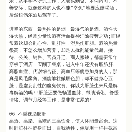
亲，从事学术研究工作，人老实勤奋、木讷内向、不
善交际，就像这样的人也不能“幸免”地要应酬喝酒，
居然也偶尔酒后驾车了。
进嘴的东西，最热性的是烟，最湿气的是酒。酒性大
湿大热，经常少量饮酒有活血提神消除疲劳之功;而经
常豪饮却会乱心性、乱肝性，湿热伤肝胆。酒的热量
很高，不怎么增加营养，却足以扰乱能量代谢。接
待、公关、销售、官员升迁、商人赚钱，都需要常年
穿梭于酒店，应酬于餐桌，进入中年还没有脂肪肝、
高脂血症、代谢综合征、高血压等病患加身的人，那
真是凤毛麟角。酒能够壮贼胆色胆，却不健身心五
脏，是虚妄乱性的魔鬼饮食。你以为肝脏生来只是解
毒解酒的吗?!肝脏还要做畅通血脉、帮助消化、舒缓
情绪、调节月经等工作，是非常忙累的!
06 不重视脂肪肝
高热、高脂、高糖的三高饮食，使人体能量富余。这
时肝脏往往挺身而出，自我牺牲，像堤坝一样拦截富