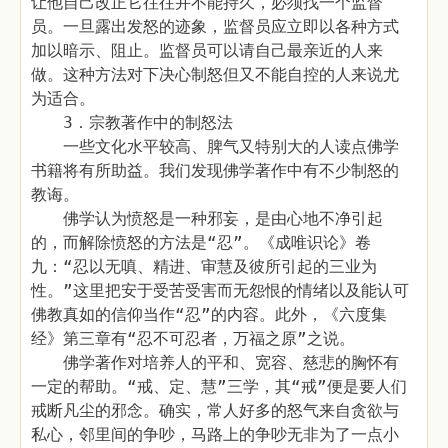
让他自己改正它往往并不能持久，必须找一个监督
员。一旦露出发怒的迹象，监督员应立即以各种方式
加以暗示、阻止。监督员可以请自己最亲近的人来
做。这种方法对下决心制怒但又不能自控的人来说尤
为适合。
3．宗教著作中的制怒法
一些文化水平较高、脾气又特别大的人读点佛学
书籍将有所助益。我们发现佛学著作中有不少制怒的
教诲。
佛学认为愤怒是一种邪妄，是由心地不净引起
的，而解除愤怒的方法是“忍”。《成唯识论》卷
九：“忍以无嗔、精进、审慧及彼所引起的三业为
性。”这里把安于受苦受害而无怨恨的情绪以及能认可
佛教真如的信仰当作“忍”的内容。此外，《六度集
经》第三章有“忍不可忍者，万福之原”之说。
佛学著作对培养人的平和、宽容、慈悲的胸怀有
一定的帮助。“戒、定、慧”三学，其“戒”便是要人们
戒断凡尘的邪念。确实，常人好多的怒气来自贪欲与
私心，邻里间的争吵，马路上的争吵无非为了一点小