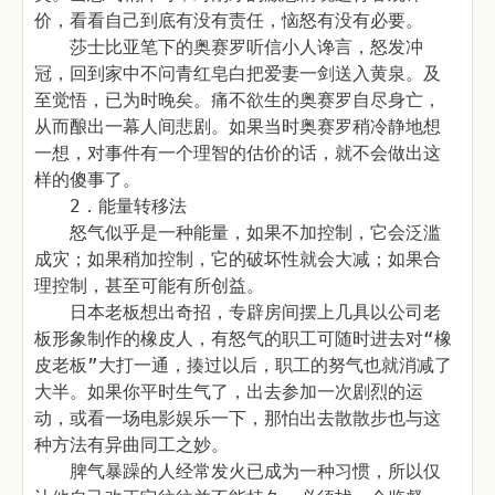
价，看看自己到底有没有责任，恼怒有没有必要。
莎士比亚笔下的奥赛罗听信小人谗言，怒发冲
冠，回到家中不问青红皂白把爱妻一剑送入黄泉。及
至觉悟，已为时晚矣。痛不欲生的奥赛罗自尽身亡，
从而酿出一幕人间悲剧。如果当时奥赛罗稍冷静地想
一想，对事件有一个理智的估价的话，就不会做出这
样的傻事了。
2．能量转移法
怒气似乎是一种能量，如果不加控制，它会泛滥
成灾；如果稍加控制，它的破坏性就会大减；如果合
理控制，甚至可能有所创益。
日本老板想出奇招，专辟房间摆上几具以公司老
板形象制作的橡皮人，有怒气的职工可随时进去对“橡
皮老板”大打一通，揍过以后，职工的努气也就消减了
大半。如果你平时生气了，出去参加一次剧烈的运
动，或看一场电影娱乐一下，那怕出去散散步也与这
种方法有异曲同工之妙。
脾气暴躁的人经常发火已成为一种习惯，所以仅