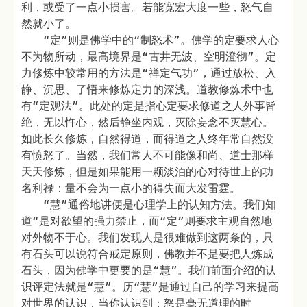
利，或受了一点小损害。若能宽宏大度一些，怒气自
然就小了。
“定”则是佛学中的“制怒术”。佛学的定要求人心
不为物所动，最高境界是“古井无波、空明澄彻”。定
力修炼中较常用的方法是“禅定气功”，通过放松、入
静、沉思、了悟来修炼定力的深浅。道教修炼术中也
有“定观法”。此处的定是指心定要求修道之人外事皆
绝，无以忤心，然后静坐内观，灭除妄念不灭慧心。
如此长久修炼，自然得道，而得道之人终年常自然没
有愤怒了。当然，我们常人不可能像和尚、道士那样
天天修炼，但是如果能用一颗淡泊的心对待世上的功
名利禄：量不会为一点小的得失而大发雷霆。
“慧”通俗地讲便是心理学上的认知方法。我们知
道“是对欲望的强力禁止，而“定”则要求主观自然地
对外物不于心。我们发现人是很难做到这两条的，只
有石头可以说符合戒定原则，佛教并不是要把人炼成
石头，因为佛学中更要的是“慧”。我们前面介绍的认
识评定法就是“慧”。历“慧”是通过自己的学习来提高
对世界的认识，当你认识到；怒是毫无道理的时