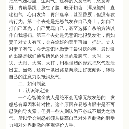
把怒气压心里，生闷气。这样的人发怒时，怒发冲
冠，青筋暴跳，胀红了脸，咬牙切齿，浑身颤抖，直
喘粗气，心口发痛，胃部痉挛，甚至昏厥，但没有攻
击行为。第二个去处是把怒气发在自己身上，如自己
打自己耳光，自己咒骂自己，甚至选择自杀的方法以
作自我惩罚。第三个去处是无意识地报复发泄，例如
妻子对丈夫有气，会在烧好的菜里再加一把盐。丈夫
对妻子有气，会无意识地做妻子最讨厌的事。最过激
的出路是我们通常所见的外显的发脾气、大叫、大
哭、大闹、大骂、大打，用很强烈的形式把怒气发泄
出去。当然，还有一条出路是向亲朋好友倾诉，转移
自己的注意力以抵消怒气。
二、如何制怒
1．认识评定法
一个心智健全的人是绝不会无缘无故发怒的，发
怒总有原因和针对性。这个原因在易怒者眼中是不可
忍受的导火索，但另一些人则认为不必或不屑为之动
气。所以学会制怒必须从提高自己对外界刺激的耐受
力和对外界刺激的客观评价入手。