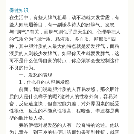
保健知识
在生活中，有些人脾气粗暴，动不动就大发雷霆，有
些人则慈眉善目，有一副谦恭待人的好脾气。发怒
与“脾气”有关，而脾气则似乎是天生的。心理学把人
的气质分为“胆汁质、粘液质、多血质、抑郁质”四
种，其中胆汁质的人最大的特点就是爱发脾气，而粘
液质的人则较少发脾气。如果你天生就爱发脾气，这
可不是什么值得自豪的特点，你必须学会去控制这种
不良的行为。
一、发怒的表现
1．什么样的人容易发怒
前面，我们说道胆汁质的人容易发怒，那么胆汁
质的人是什么样子的呢?这种人的性格外向，容易兴
奋，反应速度快，但自控能力差，对外界因素的感受
性很低，反应的不随意性很高。程咬金、李逵都是典
型的胆汁质人格。
弗洛伊德对易发怒的人有一段奇特的论述。他认
为儿童在二到三岁的排便训练期如果受到挫折，就容