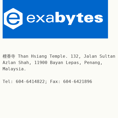
檀香寺 Than Hsiang Temple. 132, Jalan Sultan
Azlan Shah, 11900 Bayan Lepas, Penang,
Malaysia.
Tel: 604-6414822; Fax: 604-6421896