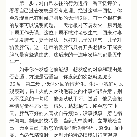
第一步，对自己以往的行为进行一番回忆评价，
看看自己过去发怒是否有道理。经过这样一回忆，你
会发现自已有时候是明显的无理取闹。有一个很有趣
的故事可以说明问题。一天老板对下属发火，原因是
下属工作失误。这位下属不敢对老板生气，回来对妻
子乱发脾气，妻子没法，只好对儿子发脾气，儿子对
猫发脾气。这一连串的发脾气只有开头老板对下属发
脾气是有些缘由的。这后来的一连串发脾气都是无中
生有。
如果你在发怒之前能想一想发怒的对象和理由是
否合适，方法是否适当，你发怒的次数就会减少
90％。第二步，低估外因的伤害性。生活中我们可以
观察到，易上火的人对鸡毛蒜皮的小事都很在意，别
人不经意的一句话，他会耿耿于怀。过后，他又会把
事情尽量往坏处想，结果，越想越气，终至怒气冲
天。脾气不好的人喜欢自寻烦恼，没事找事，惹点祸
来闯闯。制怒的技巧是，当怒火中烧时。立即放松自
己，命令自己把激怒的情境“看淡看轻”，避免正面冲
突。当怒气稍降时，对刚才的激怒情境进行客观评