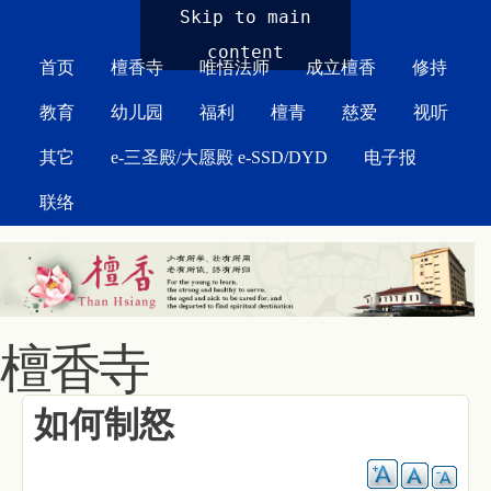
MAIN MENU
Skip to main
content
首页
檀香寺
唯悟法师
成立檀香
修持
教育
幼儿园
福利
檀青
慈爱
视听
其它
e-三圣殿/大愿殿 e-SSD/DYD
电子报
联络
檀香寺
如何制怒