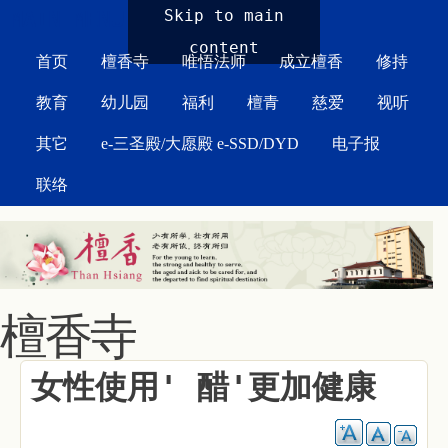
MAIN MENU
Skip to main
content
首页
檀香寺
唯悟法师
成立檀香
修持
教育
幼儿园
福利
檀青
慈爱
视听
其它
e-三圣殿/大愿殿 e-SSD/DYD
电子报
联络
檀香寺
女性使用' 醋'更加健康