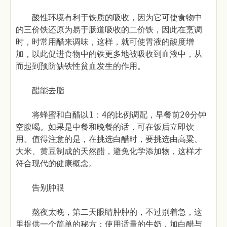
酸性环境有利于铁质的吸收，因为它可使食物中
的三价铁还原为易于肠道吸收的二价铁，因此在烹调
时，时常用醋来调味，这样，就可使胃液的酸度增
加，以此促进食物中的铁更多地被吸收到血液中，从
而起到预防缺铁性贫血发生的作用。
醋能去脂
将蜂蜜和白醋以1：4的比例调配，早餐前20分钟
空腹喝。如果是中餐和晚餐的话，可在饭后立即饮
用。值得注意的是，在挑选白醋时，要挑选由高粱、
大米、黄豆制成的天然醋，避免化学添加物，这样才
符合现代的健康概念。
告别肿眼
熬夜太晚，第二天眼睛肿肿的，不过别着急，这
里提供一个简单的秘方：使用适量的牛奶，加白醋与