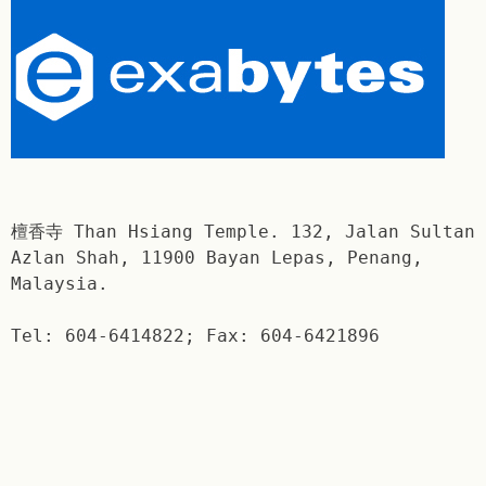
檀香寺 Than Hsiang Temple. 132, Jalan Sultan
Azlan Shah, 11900 Bayan Lepas, Penang,
Malaysia.
Tel: 604-6414822; Fax: 604-6421896