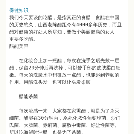
保健知识
我们今天要谈的吃醋，是指真正的食醋，食醋在中国
的历史悠久，山西老陈醋距今有4000多年历史，而且
醋对健康的好处人所尽知，要做个美丽健康的女人，
更要多吃醋。
醋能美容
在化妆台上加一瓶醋，每次在洗手之后先敷一层
醋，保留20分钟后再洗掉，可以使手部的皮肤柔白细
嫩。每天的洗脸水中稍微放一点醋，也能起到养颜的
作用。用醋洗头发，也可以让头发柔顺
醋能杀菌
每次流感一来，大家都在家熏醋，就是为了杀灭
细菌。醋能在30分钟内，杀死化脓性葡萄球菌、沙门
氏菌、大肠菌、赤痢菌、腐败中毒菌、好盐性菌等。
所以吃海鲜时沾醋，也是为了杀菌。