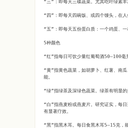
“三”：即每天三碟蔬菜。尤其吃叶绿素
“四”：即每天四碗饭、或四个馒头，在
“五”：即每天五份蛋白质：一个鸡蛋、
5种颜色
“红”指每日可饮少量红葡萄酒50—10
“黄”指黄色蔬菜，如胡萝卜、红薯、南
能。
“绿”指绿茶及深绿色蔬菜。绿茶有明显
“白”指燕麦粉或燕麦片。研究证实，每
有显著疗效。
“黑”指黑木耳。每日食黑木耳5—15克