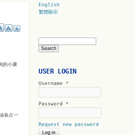
English
繁體顯示
构的小康
USER LOGIN
Username
*
Password
*
油各占一
Request new password