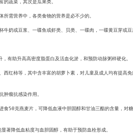
丰富的蔬菜，其次是瓜果类。
人体所需营养中，各类食物的营养是必不少的。
一杯牛奶或豆浆、一碟鱼或虾类、贝类、一碟肉，一碟黄豆芽或豆
0毫升，有助升高高密度脂蛋白及活血化淤，和预防动脉粥样硬化。
瓜、西红柿等，其中含丰富的胡萝卜素，对儿童及成人均有提高免
的抗肿瘤抗感染作用。
日进食50克燕麦片，可降低血液中胆固醇和甘油三酯的含量，对
，能显著降低血粘度与血胆固醇，有助于预防血栓形成。