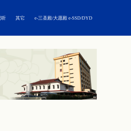
视听
其它
e-三圣殿/大愿殿 e-SSD/DYD