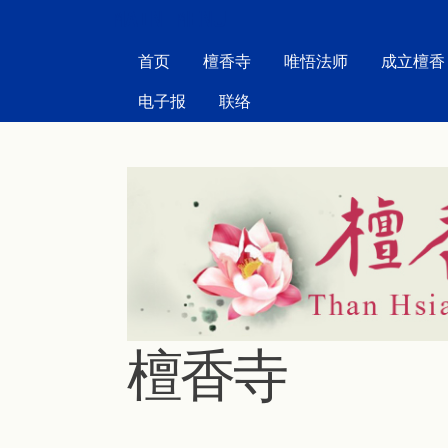
MAIN MENU
首页
檀香寺
唯悟法师
成立檀香
电子报
联络
檀香寺