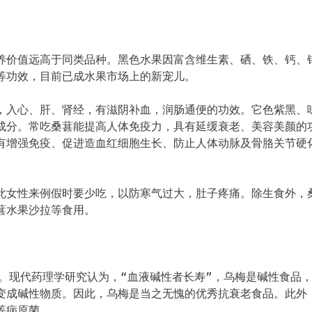
养价值远高于同类品种。黑色水果因富含维生素、硒、铁、钙、
等功效，目前已成水果市场上的新宠儿。
，入心、肝、肾经，有滋阴补血，润肠通便的功效。它色紫黑、
成分。常吃桑葚能提高人体免疫力，具有延缓衰老、美容美颜的
有增强免疫、促进造血红细胞生长、防止人体动脉及骨胳关节硬
此女性来例假时要少吃，以防寒气过大，肚子疼痛。除生食外，
葚水果沙拉等食用。
等。现代药理学研究认为，“血液碱性者长寿”，乌梅是碱性食品
变成碱性物质。因此，乌梅是当之无愧的优秀抗衰老食品。此外
等病原菌。