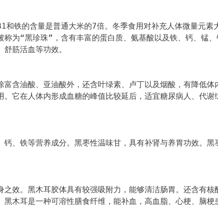
B1和铁的含量是普通大米的7倍。冬季食用对补充人体微量元素
被称为“黑珍珠”，含有丰富的蛋白质、氨基酸以及铁、钙、锰、
、舒筋活血等功效。
除富含油酸、亚油酸外，还含叶绿素、卢丁以及烟酸，有降低体
用。它在人体内形成血糖的峰值比较延后，适宜糖尿病人、代谢
、钙、铁等营养成分。黑枣性温味甘，具有补肾与养胃功效。黑
身之效。黑木耳胶体具有较强吸附力，能够清洁肠胃。还含有核
。黑木耳是一种可溶性膳食纤维，能补血，高血脂、心梗、脑梗