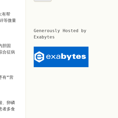
大有帮
锌等微量
Generously Hosted by
Exabytes
内胆固
综合征病
枣有“营
酸、卵磷
患者多食