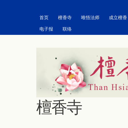
MAIN MENU
首页
檀香寺
唯悟法师
成立檀香
电子报
联络
檀香寺