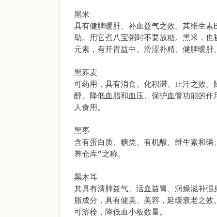
黑米
具有健脾暖肝、补血益气之效。其维生素
助。用它煮八宝粥时不要放糖。黑米，也
元素，有开胃益中、滑涩补精、健脾暖肝
黑荞麦
可药用，具有消食、化积滞、止汗之效。
醇、降低血脂和血压、保护血管功能的作
人食用。
黑枣
含有蛋白质、糖类、有机酸、维生素和磷
养仓库”之称。
黑木耳
其具有清肺益气、活血益胃、润燥滋补强
脂成分，具有健美、美容，延缓衰老之效
可溶栓，降低血小板数量。