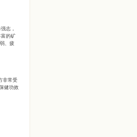
力强志，
丰富的矿
衰弱、疲
。
方非常受
保健功效