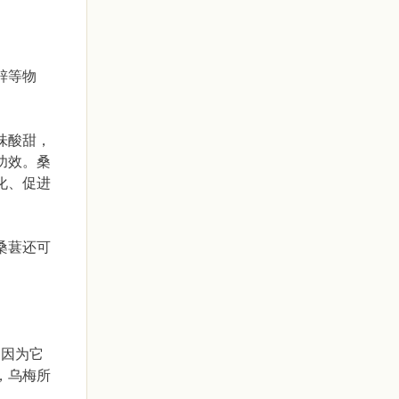
锌等物
味酸甜，
功效。桑
化、促进
桑葚还可
，因为它
，乌梅所