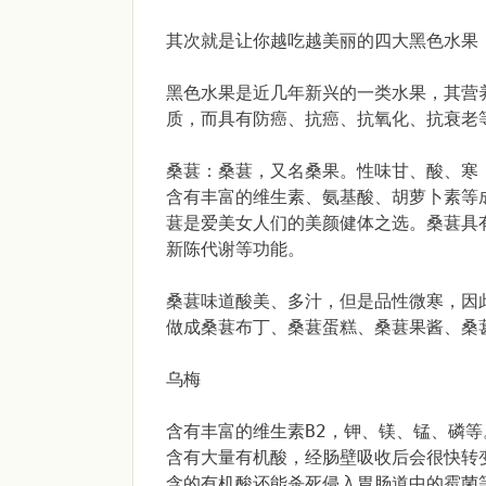
其次就是让你越吃越美丽的四大黑色水果
黑色水果是近几年新兴的一类水果，其营
质，而具有防癌、抗癌、抗氧化、抗衰老
桑葚：桑葚，又名桑果。性味甘、酸、寒
含有丰富的维生素、氨基酸、胡萝卜素等
葚是爱美女人们的美颜健体之选。桑葚具
新陈代谢等功能。
桑葚味道酸美、多汁，但是品性微寒，因
做成桑葚布丁、桑葚蛋糕、桑葚果酱、桑
乌梅
含有丰富的维生素B2，钾、镁、锰、磷
含有大量有机酸，经肠壁吸收后会很快转
含的有机酸还能杀死侵入胃肠道中的霉菌