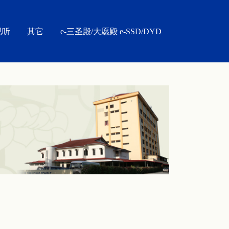
视听
其它
e-三圣殿/大愿殿 e-SSD/DYD