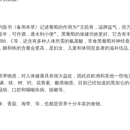
的医书《备用本草》记述葡萄的作用为“主筋骨，温脾益气，倍
延年，可作酒，逐水利小便”。黑葡萄的保健功效更好。它含有
、B6、C等，还含有多种人体所需的氨基酸，常食黑葡萄对神经
，糖和铁的含量会更高，是妇女、儿童和体弱贫血者的滋补佳品
营养物质，对人体健康具有很大益处，因此在欧洲和其他一些地
、磷、镁、钾、钙、花青素、酚类物质。目前已经知道的黑加仑的
湿病、口腔和咽喉疾病、咳嗽等。
参、香菇、海带、等，也都是营养十分丰富的食物。