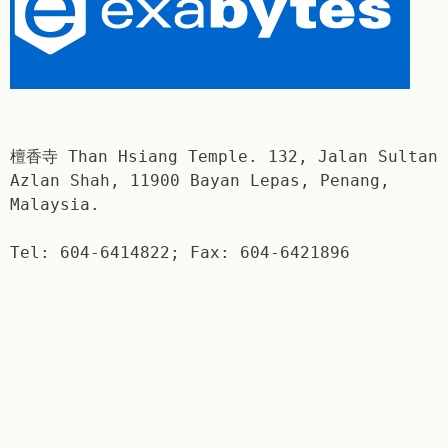
檀香寺 Than Hsiang Temple. 132, Jalan Sultan
Azlan Shah, 11900 Bayan Lepas, Penang,
Malaysia.
Tel: 604-6414822; Fax: 604-6421896