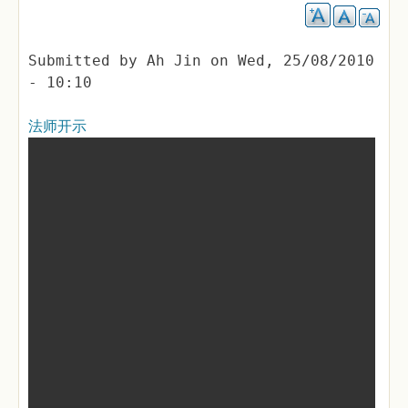
Submitted by
Ah Jin
on
Wed, 25/08/2010
- 10:10
法师开示