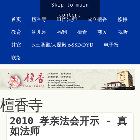
MAIN MENU
Skip to main
content
首页
檀香寺
唯悟法师
成立檀香
修持
教育
幼儿园
福利
檀青
慈爱
视听
其它
e-三圣殿/大愿殿 e-SSD/DYD
电子报
联络
檀香寺
2010 孝亲法会开示 - 真
如法师