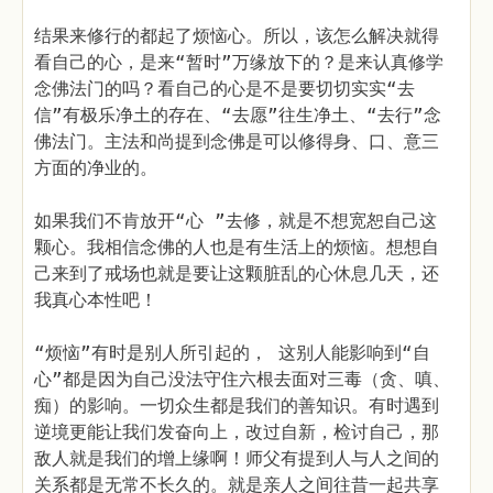
结果来修行的都起了烦恼心。所以，该怎么解决就得
看自己的心，是来“暂时”万缘放下的？是来认真修学
念佛法门的吗？看自己的心是不是要切切实实“去
信”有极乐净土的存在、“去愿”往生净土、“去行”念
佛法门。主法和尚提到念佛是可以修得身、口、意三
方面的净业的。
如果我们不肯放开“心 ”去修，就是不想宽恕自己这
颗心。我相信念佛的人也是有生活上的烦恼。想想自
己来到了戒场也就是要让这颗脏乱的心休息几天，还
我真心本性吧！
“烦恼”有时是别人所引起的， 这别人能影响到“自
心”都是因为自己没法守住六根去面对三毒（贪、嗔、
痴）的影响。一切众生都是我们的善知识。有时遇到
逆境更能让我们发奋向上，改过自新，检讨自己，那
敌人就是我们的增上缘啊！师父有提到人与人之间的
关系都是无常不长久的。就是亲人之间往昔一起共享