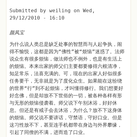
Submitted by
weiling
on
Wed,
29/12/2010 - 16:10
颜凤宝
为什么说人类总是缺乏处事的智慧而与人起争执，闹
得不愉悦，这都是因为“佛性”被“烦恼”迷惑了。法师
说众生有很多烦恼，做法师也不例外，也是有生活上
的烦恼。本来出家的师父们主要都要修得六根清净，
知足常乐，法喜充满的。可，现在的出家人好似很多
任务要干，无非就是为了度化众生。如果能在这纷绕
的世界“行”到不起烦恼，才叫懂得修行。我们想要好
好念佛，但是却放不下世俗的一切，被各种各样有形
与无形的烦恼侵袭着。师父说下午别沐浴，好好休
息。但还是有戒子会去沐浴，为什么？放不下这身体
的烦恼。师父说不要讲话，守禁语，守好口业。但是
这习性放不下，甚至连手机都带在身边与外界攀缘，
引起了同僚的不满，进而造了口业。