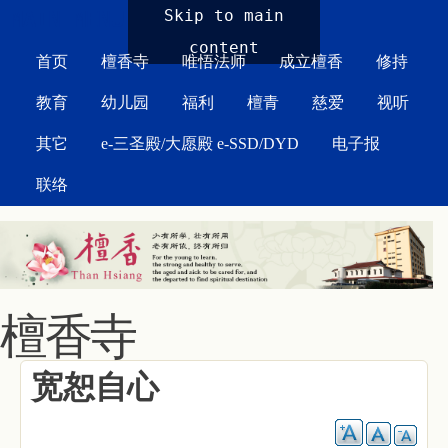
MAIN MENU
Skip to main
content
首页
檀香寺
唯悟法师
成立檀香
修持
教育
幼儿园
福利
檀青
慈爱
视听
其它
e-三圣殿/大愿殿 e-SSD/DYD
电子报
联络
檀香寺
宽恕自心