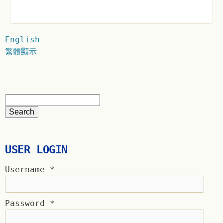
English
繁體顯示
USER LOGIN
Username
*
Password
*