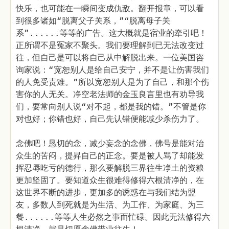
快乐，也可能在一瞬间变成仇敌。翻开报章，可以看
到很多诸如“脱离父子关系，”“脱离母子关
系”......等等的广告。这大概就是宿业的牵引吧！
正所谓不是冤家不聚头。我们要理解到已无法改变过
往，但自己是可以将自己从中解脱出来。一位美国咨
询家说：“宽恕别人是给自己安宁，并不是让伤害我们
的人免受责难。”所以宽恕别人是为了自己，和那个伤
害你的人无关。净空老法师的金玉良言里也有劝导我
们，要常向别人说“对不起，都是我的错。”不管是你
对也好；你错也好，自己先认错便能减少杀伤力了。
念佛吧！恳切的念，减少妄念的念佛，佛号是能对治
众生的苦闷，提昇自己的正念。要是被人骂了却能发
挥忍辱吃亏的德行，那么要解脱三界往生净土的资粮
更加坚固了。要知道众生很难得修得六根清净的，在
这世界不断的进步，更加多的诱惑在与我们结为盟
友，多数人到死就是为生活、为工作、为家庭、为三
餐......等等人生必然之事而忙碌。因此无法修得六