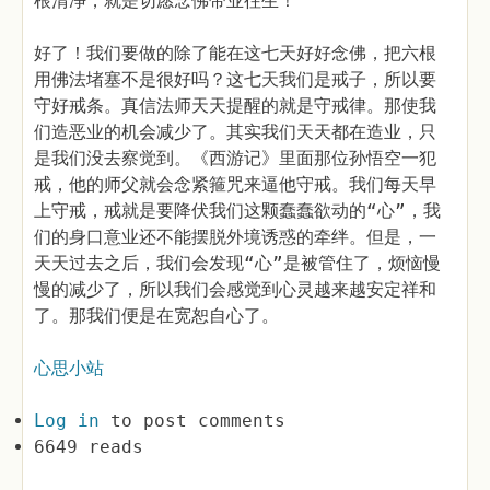
根清净，就是切愿念佛带业往生！
好了！我们要做的除了能在这七天好好念佛，把六根
用佛法堵塞不是很好吗？这七天我们是戒子，所以要
守好戒条。真信法师天天提醒的就是守戒律。那使我
们造恶业的机会减少了。其实我们天天都在造业，只
是我们没去察觉到。《西游记》里面那位孙悟空一犯
戒，他的师父就会念紧箍咒来逼他守戒。我们每天早
上守戒，戒就是要降伏我们这颗蠢蠢欲动的“心”，我
们的身口意业还不能摆脱外境诱惑的牵绊。但是，一
天天过去之后，我们会发现“心”是被管住了，烦恼慢
慢的减少了，所以我们会感觉到心灵越来越安定祥和
了。那我们便是在宽恕自心了。
心思小站
Log in
to post comments
6649 reads