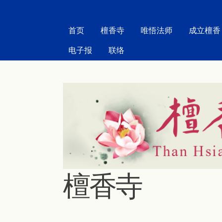
MAIN MENU
首页
檀香寺
唯悟法师
成立檀香
电子报
联络
檀香寺