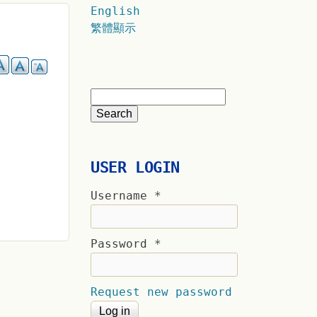
English
繁體顯示
USER LOGIN
Username
*
Password
*
Request new password