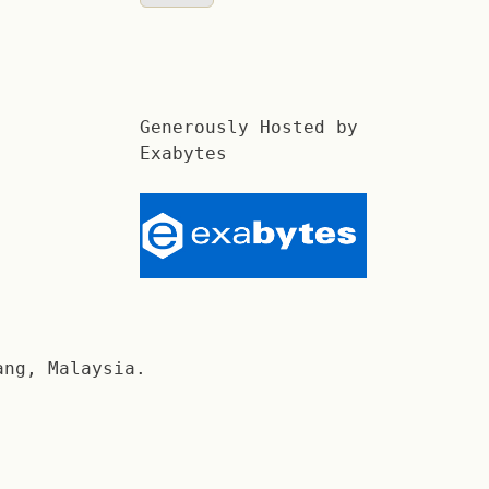
Generously Hosted by
Exabytes
ang, Malaysia.