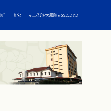
视听
其它
e-三圣殿/大愿殿 e-SSD/DYD