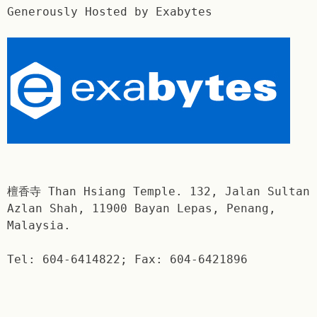
Generously Hosted by Exabytes
檀香寺 Than Hsiang Temple. 132, Jalan Sultan
Azlan Shah, 11900 Bayan Lepas, Penang,
Malaysia.
Tel: 604-6414822; Fax: 604-6421896