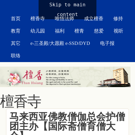
MAIN MENU
Skip to main
content
首页
檀香寺
唯悟法师
成立檀香
修持
教育
幼儿园
福利
檀青
慈爱
视听
其它
e-三圣殿/大愿殿 e-SSD/DYD
电子报
联络
檀香寺
马来西亚佛教僧伽总会护僧
团主办【国际斋僧育僧大