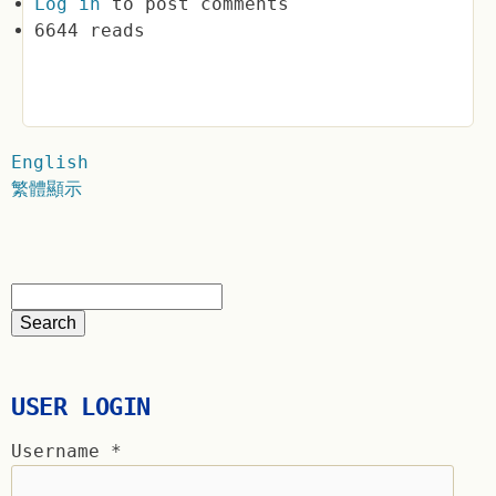
Log in
to post comments
6644 reads
English
繁體顯示
USER LOGIN
Username
*