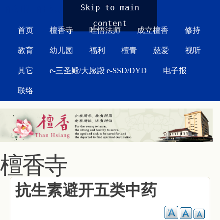
MAIN MENU
Skip to main
content
首页
檀香寺
唯悟法师
成立檀香
修持
教育
幼儿园
福利
檀青
慈爱
视听
其它
e-三圣殿/大愿殿 e-SSD/DYD
电子报
联络
檀香寺
抗生素避开五类中药