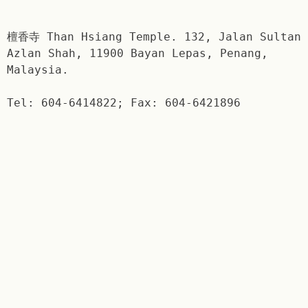
檀香寺 Than Hsiang Temple. 132, Jalan Sultan
Azlan Shah, 11900 Bayan Lepas, Penang,
Malaysia.
Tel: 604-6414822; Fax: 604-6421896