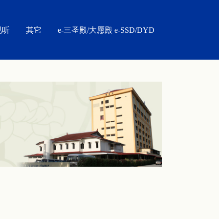
视听
其它
e-三圣殿/大愿殿 e-SSD/DYD