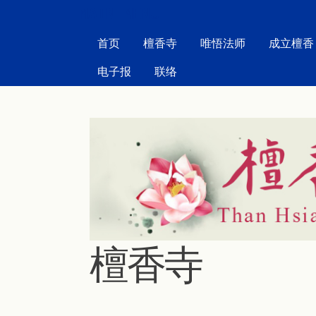
MAIN MENU
首页
檀香寺
唯悟法师
成立檀香
电子报
联络
檀香寺