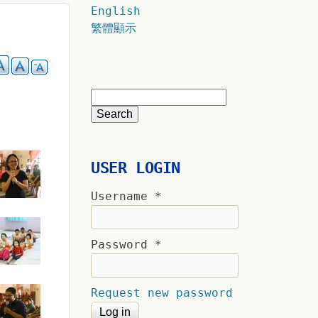
English
繁體顯示
USER LOGIN
Username
*
Password
*
Request new password