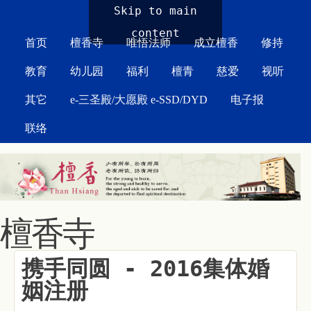
MAIN MENU
Skip to main
content
首页
檀香寺
唯悟法师
成立檀香
修持
教育
幼儿园
福利
檀青
慈爱
视听
其它
e-三圣殿/大愿殿 e-SSD/DYD
电子报
联络
檀香寺
携手同圆 - 2016集体婚
姻注册