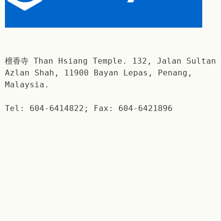
檀香寺 Than Hsiang Temple. 132, Jalan Sultan
Azlan Shah, 11900 Bayan Lepas, Penang,
Malaysia.
Tel: 604-6414822; Fax: 604-6421896