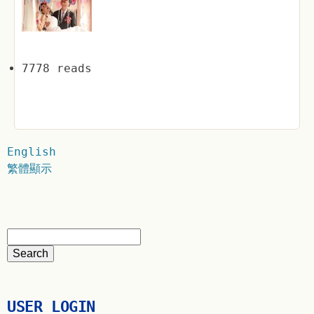
7778 reads
English
繁體顯示
USER LOGIN