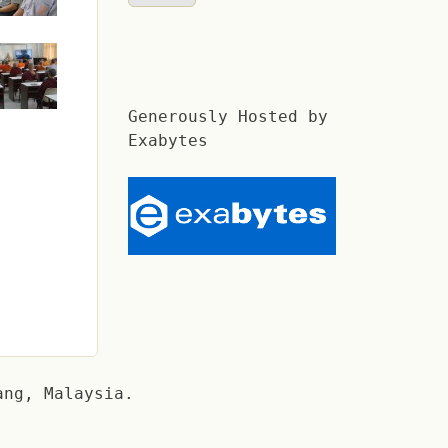
Generously Hosted by
Exabytes
ang, Malaysia.