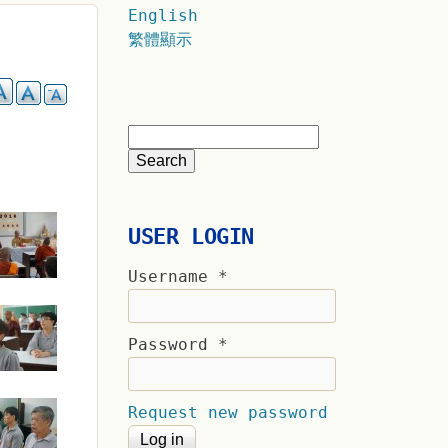
English
繁體顯示
USER LOGIN
Username
*
Password
*
Request new password