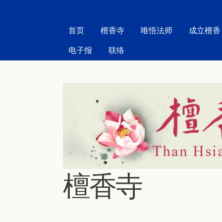
MAIN MENU
首页
檀香寺
唯悟法师
成立檀香
电子报
联络
檀香寺