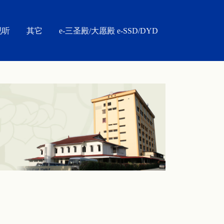
视听
其它
e-三圣殿/大愿殿 e-SSD/DYD