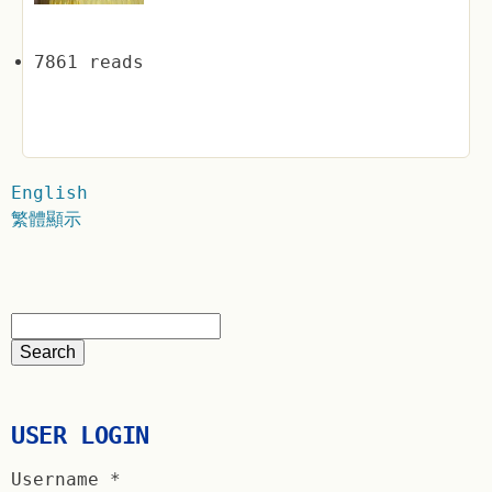
7861 reads
English
繁體顯示
USER LOGIN
Username
*