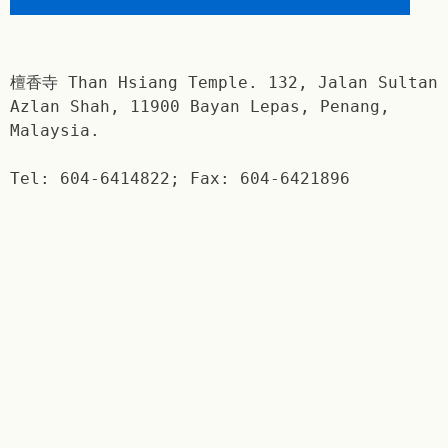
檀香寺 Than Hsiang Temple. 132, Jalan Sultan
Azlan Shah, 11900 Bayan Lepas, Penang,
Malaysia.
Tel: 604-6414822; Fax: 604-6421896