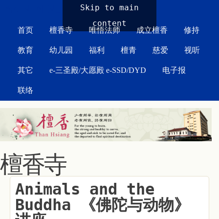
MAIN MENU
Skip to main
content
首页
檀香寺
唯悟法师
成立檀香
修持
教育
幼儿园
福利
檀青
慈爱
视听
其它
e-三圣殿/大愿殿 e-SSD/DYD
电子报
联络
檀香寺
Animals and the
Buddha 《佛陀与动物》