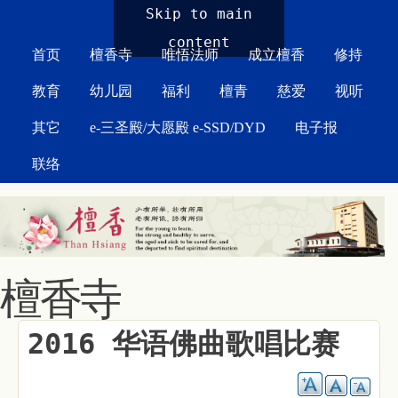
MAIN MENU
Skip to main
content
首页
檀香寺
唯悟法师
成立檀香
修持
教育
幼儿园
福利
檀青
慈爱
视听
其它
e-三圣殿/大愿殿 e-SSD/DYD
电子报
联络
檀香寺
2016 华语佛曲歌唱比赛