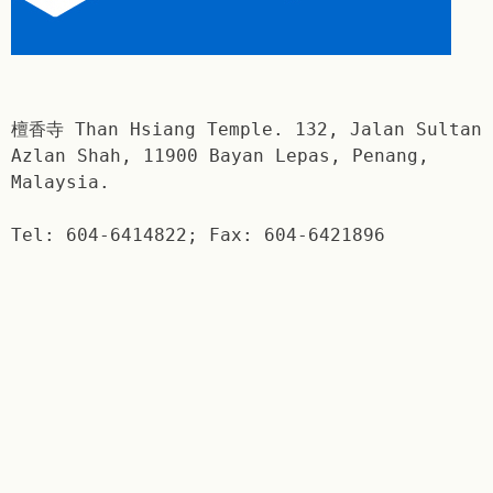
檀香寺 Than Hsiang Temple. 132, Jalan Sultan
Azlan Shah, 11900 Bayan Lepas, Penang,
Malaysia.
Tel: 604-6414822; Fax: 604-6421896