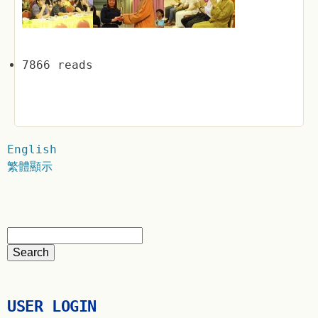
7866 reads
English
繁體顯示
USER LOGIN