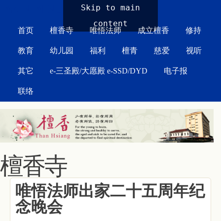
MAIN MENU
Skip to main
content
首页
檀香寺
唯悟法师
成立檀香
修持
教育
幼儿园
福利
檀青
慈爱
视听
其它
e-三圣殿/大愿殿 e-SSD/DYD
电子报
联络
檀香寺
唯悟法师出家二十五周年纪
念晚会