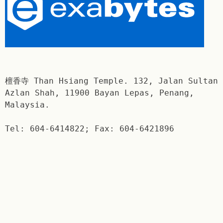
檀香寺 Than Hsiang Temple. 132, Jalan Sultan
Azlan Shah, 11900 Bayan Lepas, Penang,
Malaysia.
Tel: 604-6414822; Fax: 604-6421896