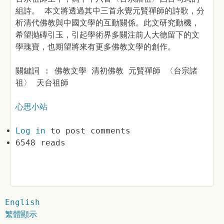
組詩。 本文將透過其中三首永覺元賢禪師的詩歌，分
析清代佛教與中國文學的互動關係。此文研究動機，
希望抛磚引玉，引起學術界多關注前人大德留下的文
學瑰寶，也期望將來有更多佛教文學的創作。
關鍵詞 : 佛教文學 清初佛教 元賢禪師 〈台宗諸
祖〉 天台祖師
心思小站
Log in
to post comments
6548 reads
English
繁體顯示