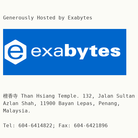
Generously Hosted by Exabytes
檀香寺 Than Hsiang Temple. 132, Jalan Sultan
Azlan Shah, 11900 Bayan Lepas, Penang,
Malaysia.
Tel: 604-6414822; Fax: 604-6421896