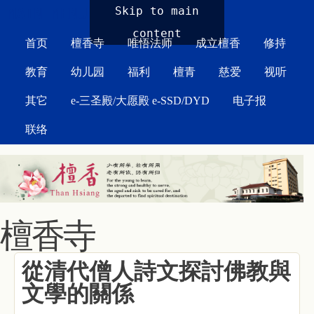
MAIN MENU
Skip to main
content
首页
檀香寺
唯悟法师
成立檀香
修持
教育
幼儿园
福利
檀青
慈爱
视听
其它
e-三圣殿/大愿殿 e-SSD/DYD
电子报
联络
檀香寺
從清代僧人詩文探討佛教與
文學的關係