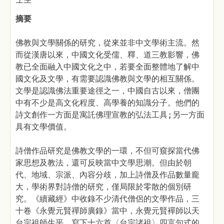
摘要
佛教與文學關係的研究，從來並非中文學術主流。然
而從漢唐以來，中國文化受儒、釋、道三教影響，佛
教已全面融入中國文化之中，若要全面整體地了解中
國文化及文學，有需要認識佛教與文學的相互關係。
文學是認識佛法重要途徑之一，中國自古以來，僧團
中有不少是高文化程度、高學養的知識分子。他們的
詩文創作一方面是寓託佛理宣教的弘法工具;另一方面
具有文學價值。
詩僧作品研究是佛教文學的一環，不但可窺探當代佛
家思想及教法，還可反映當中文學思潮。但由於朝
代、地域、宗派、內容分歧，加上詩僧及作品數量龐
大，學術界對詩僧的研究，僅局限於零散的個別研
究。《續藏經》中收錄不少清代僧侶的文學作品，三
十卷《永覺元賢禪師廣錄》當中，永覺元賢襌師以天
台宗祖師生平，寫下十六首〈台宗諸祖〉四言句式的