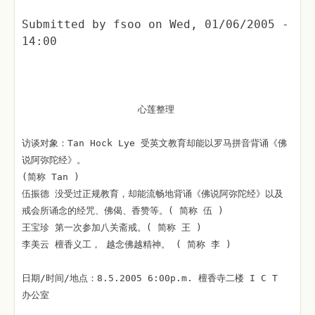
Submitted by
fsoo
on
Wed, 01/06/2005 -
14:00
心莲整理
访谈对象：Tan Hock Lye 受英文教育却能以罗马拼音背诵《佛
说阿弥陀经》。
(简称 Tan )
伍振德 没受过正规教育，却能流畅地背诵《佛说阿弥陀经》以及
戒会所诵念的经咒、佛偈、香赞等。( 简称 伍 )
王宝珍 第一次参加八关斋戒。( 简称 王 )
李美云 檀香义工， 越念佛越精神。 ( 简称 李 )
日期/时间/地点：8.5.2005 6:00p.m. 檀香寺二楼 I C T
办公室