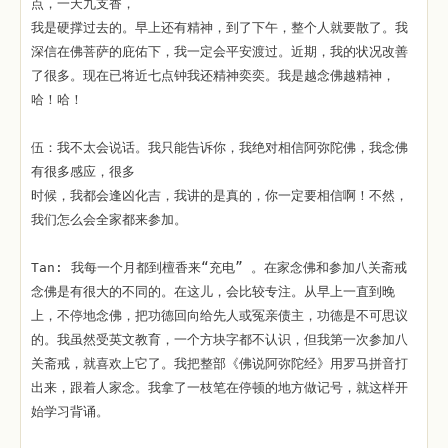
点，一天九支香，
我是硬撑过去的。早上还有精神，到了下午，整个人就要散了。我
深信在佛菩萨的庇佑下，我一定会平安渡过。近期，我的状况改善
了很多。现在已将近七点钟我还精神奕奕。我是越念佛越精神，
哈！哈！
伍：我不太会说话。我只能告诉你，我绝对相信阿弥陀佛，我念佛
有很多感应，很多
时候，我都会逢凶化吉，我讲的是真的，你一定要相信啊！不然，
我们怎么会全家都来参加。
Tan: 我每一个月都到檀香来“充电” 。在家念佛和参加八关斋戒
念佛是有很大的不同的。在这儿，会比较专注。从早上一直到晚
上，不停地念佛，把功德回向给先人或冤亲债主，功德是不可思议
的。我虽然受英文教育，一个方块字都不认识，但我第一次参加八
关斋戒，就喜欢上它了。我把整部《佛说阿弥陀经》用罗马拼音打
出来，跟着人家念。我拿了一枝笔在停顿的地方做记号，就这样开
始学习背诵。