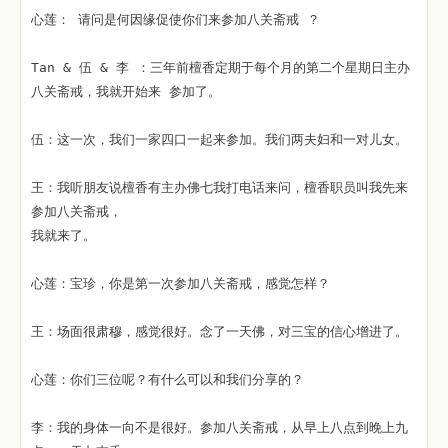
心莲： 请问是何因缘促使你们来参加八关斋戒 ？
Tan & 伍 & 李 ：三年前檀香定期于每个月的第二个星期日主办
八关斋戒，我就开始来 参加了。
伍：这一次，我们一家四口一起来参加。我们两夫妇和一对儿女。
王：我听朋友说檀香有主办佛七我打电话来问，檀香职员叫我先来
参加八关斋戒，
我就来了。
心莲：宝珍，你是第一次参加八关斋戒，感觉怎样？
王：场面很肃穆，感觉很好。念了一天佛，对三宝的信心增进了。
心莲：你们三位呢？有什么可以和我们分享的？
李：我的身体一向不是很好。参加八关斋戒，从早上八点到晚上九