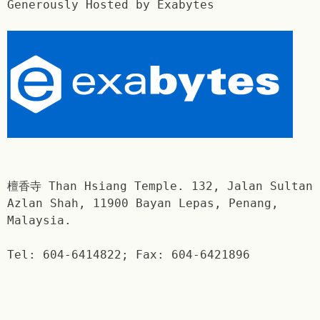
Generously Hosted by Exabytes
檀香寺 Than Hsiang Temple. 132, Jalan Sultan
Azlan Shah, 11900 Bayan Lepas, Penang,
Malaysia.
Tel: 604-6414822; Fax: 604-6421896