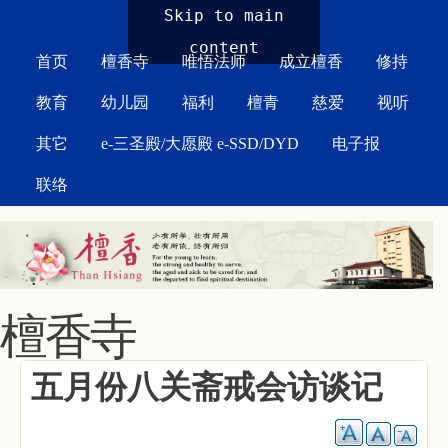
MAIN MENU
Skip to main
content
首页
檀香寺
唯悟法师
成立檀香
修持
教育
幼儿园
福利
檀青
慈爱
视听
其它
e-三圣殿/大愿殿 e-SSD/DYD
电子报
联络
檀香寺
五月份八关斋戒会访谈记