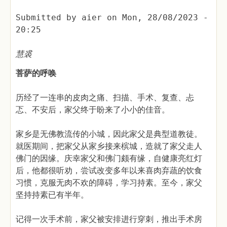
Submitted by
aier
on
Mon, 28/08/2023 -
20:25
慧裘
菩萨的呼唤
历经了一连串的皮肉之痛、扫描、手术、复查、忐
忑、不安后，家父终于盼来了小小的佳音。
家乡是无佛教流传的小城，因此家父是典型道教徒。
就医期间，把家父从家乡接来槟城，造就了家父走人
佛门的因缘。庆幸家父和佛门颇有缘，自健康亮红灯
后，他都很听劝，尝试改变多年以来喜肉弃蔬的饮食
习惯，克服无肉不欢的障碍，学习持素。至今，家父
坚持持素已有半年。
记得一次手术前，家父被安排进行穿刺，推出手术房