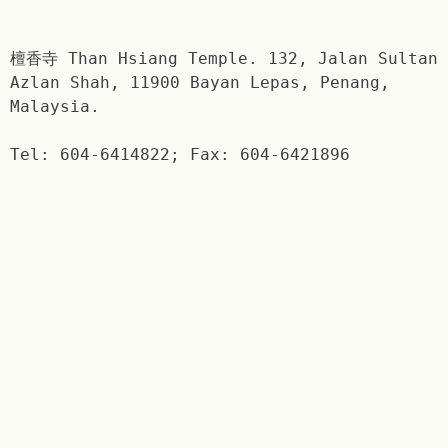
檀香寺 Than Hsiang Temple. 132, Jalan Sultan
Azlan Shah, 11900 Bayan Lepas, Penang,
Malaysia.
Tel: 604-6414822; Fax: 604-6421896