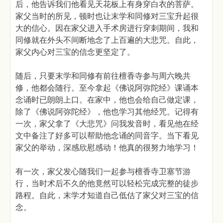
后，他告诉我们他看见天花板上有身穿白衣的菩萨。
家父当时的所见，顿时也让末学和同修对三宝升起很
大的信心。因在家父进入手术房进行穿刺期间，我和
同修就在外头不间断地念了上百遍的大悲咒。自此，
家父内心对三宝的信念更坚定了。
随后，只要末学和同修有前往檀香寺参与周六晚共
修，他都会随行。至今拿起《佛说阿弥陀经》课诵本
念诵时已朗朗上口。在家中，他也会给自己做定课，
除了《佛说阿弥陀经》，他也学习其他经咒。记得有
一次，家父拿了《大悲咒》问我发音时，看见他在经
文中备注了好多可以帮助他念诵的同音字。当下看见
家父的举动，深感欣慰感动！他真的很努力地学习！
有一次，家父发心随我们一起参与檀香寺卫塞节游
行，当时术后不久的他竟然可以轻松完成完整的徒步
路程。自此，末学才知道自己低估了家父对三宝的信
念。