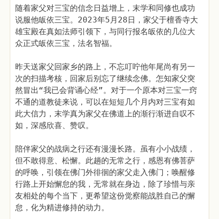
随着家父对三宝的信念日益增上，末学和同修也成功
说服他皈依三宝。2023年5月28日，家父于檀香寺大
雄宝殿在真如法师引领下，与同行报名皈依的几位大
众正式皈依三宝，法名智福。
昨天送家父回家乡的路上，不忘叮咛他年尾尚有另一
次的扫描考核，回家后别忘了继续念佛。怎知家父突
然冒出“我已会背诵心经”。对于一个原本对三宝一窍
不通的道教徒来说，可以在短短几个月内对三宝有如
此大信力，末学真为家父在佛道上的渐行渐进自叹不
如，深感欣喜、赞叹。
陪伴家父的战病之行还有漫漫长路。虽有小小战绩，
但不敢得意、松懈。此趟的无常之行，感恩有佛菩萨
的呼唤，引领在佛门外徘徊的家父走入佛门；唤醒修
行路上开始懈怠的我，无常就在身边，除了珍惜与亲
友相处的每个当下，更希望这份觉察能战胜自己的懈
怠，化为精进修持的动力。