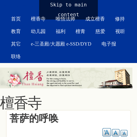
MAIN MENU
Skip to main
content
首页
檀香寺
唯悟法师
成立檀香
修持
教育
幼儿园
福利
檀青
慈爱
视听
其它
e-三圣殿/大愿殿 e-SSD/DYD
电子报
联络
檀香寺
菩萨的呼唤