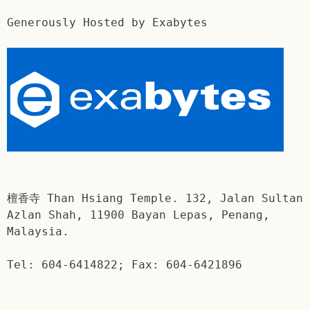
Generously Hosted by Exabytes
檀香寺 Than Hsiang Temple. 132, Jalan Sultan
Azlan Shah, 11900 Bayan Lepas, Penang,
Malaysia.
Tel: 604-6414822; Fax: 604-6421896