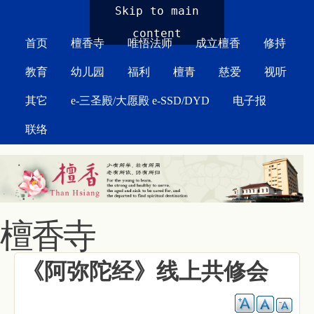
MAIN MENU
Skip to main
content
首页
檀香寺
唯悟法师
成立檀香
修持
教育
幼儿园
福利
檀青
慈爱
视听
其它
e-三圣殿/大愿殿 e-SSD/DYD
电子报
联络
檀香寺
《阿弥陀经》线上共修会