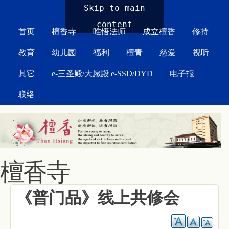
MAIN MENU
Skip to main
content
首页
檀香寺
唯悟法师
成立檀香
修持
教育
幼儿园
福利
檀青
慈爱
视听
其它
e-三圣殿/大愿殿 e-SSD/DYD
电子报
联络
檀香寺
《普门品》线上共修会