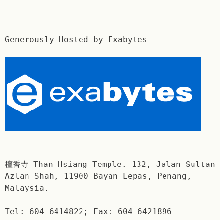
Generously Hosted by Exabytes
檀香寺 Than Hsiang Temple. 132, Jalan Sultan
Azlan Shah, 11900 Bayan Lepas, Penang,
Malaysia.
Tel: 604-6414822; Fax: 604-6421896