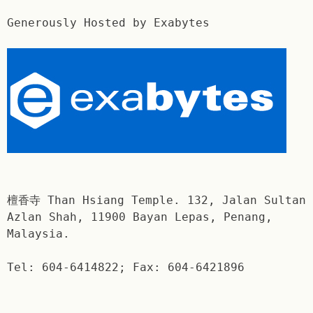
Generously Hosted by Exabytes
檀香寺 Than Hsiang Temple. 132, Jalan Sultan
Azlan Shah, 11900 Bayan Lepas, Penang,
Malaysia.
Tel: 604-6414822; Fax: 604-6421896