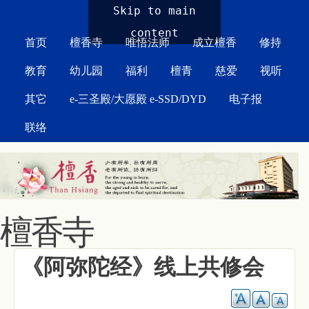
MAIN MENU
Skip to main
content
首页
檀香寺
唯悟法师
成立檀香
修持
教育
幼儿园
福利
檀青
慈爱
视听
其它
e-三圣殿/大愿殿 e-SSD/DYD
电子报
联络
檀香寺
《阿弥陀经》线上共修会