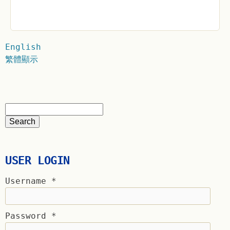
English
繁體顯示
USER LOGIN
Username
*
Password
*