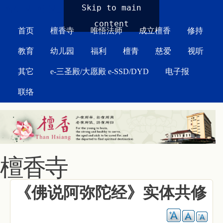
MAIN MENU
Skip to main
content
首页
檀香寺
唯悟法师
成立檀香
修持
教育
幼儿园
福利
檀青
慈爱
视听
其它
e-三圣殿/大愿殿 e-SSD/DYD
电子报
联络
檀香寺
《佛说阿弥陀经》实体共修