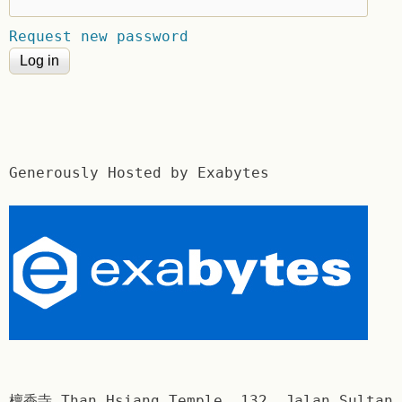
Request new password
Generously Hosted by Exabytes
檀香寺 Than Hsiang Temple. 132, Jalan Sultan