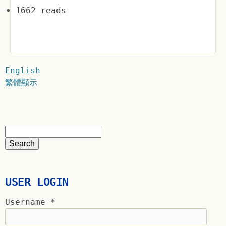
1662 reads
English
繁體顯示
USER LOGIN
Username
*