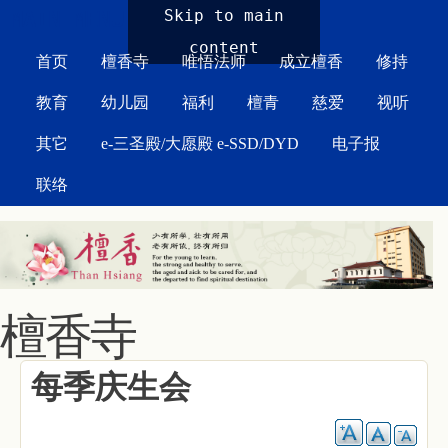
MAIN MENU
Skip to main
content
首页
檀香寺
唯悟法师
成立檀香
修持
教育
幼儿园
福利
檀青
慈爱
视听
其它
e-三圣殿/大愿殿 e-SSD/DYD
电子报
联络
檀香寺
每季庆生会