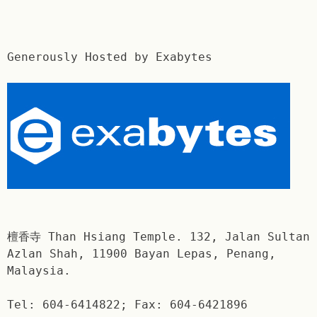
Generously Hosted by Exabytes
檀香寺 Than Hsiang Temple. 132, Jalan Sultan
Azlan Shah, 11900 Bayan Lepas, Penang,
Malaysia.
Tel: 604-6414822; Fax: 604-6421896