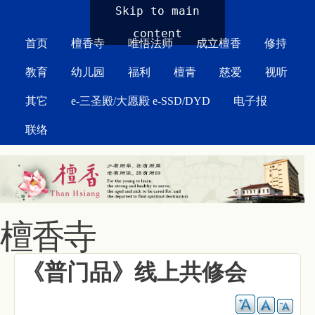
MAIN MENU
Skip to main
content
首页
檀香寺
唯悟法师
成立檀香
修持
教育
幼儿园
福利
檀青
慈爱
视听
其它
e-三圣殿/大愿殿 e-SSD/DYD
电子报
联络
檀香寺
《普门品》线上共修会