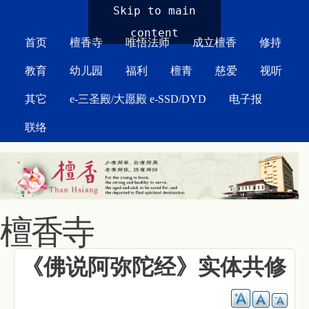
MAIN MENU
Skip to main
content
首页
檀香寺
唯悟法师
成立檀香
修持
教育
幼儿园
福利
檀青
慈爱
视听
其它
e-三圣殿/大愿殿 e-SSD/DYD
电子报
联络
檀香寺
《佛说阿弥陀经》实体共修