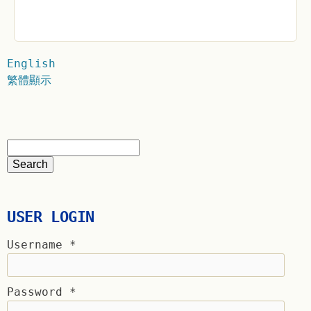
English
繁體顯示
USER LOGIN
Username
*
Password
*