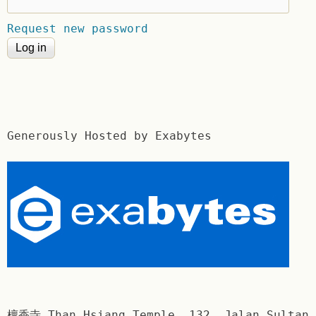
Request new password
Generously Hosted by Exabytes
檀香寺 Than Hsiang Temple. 132, Jalan Sultan