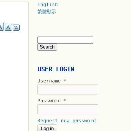
English
繁體顯示
USER LOGIN
Username
*
Password
*
Request new password