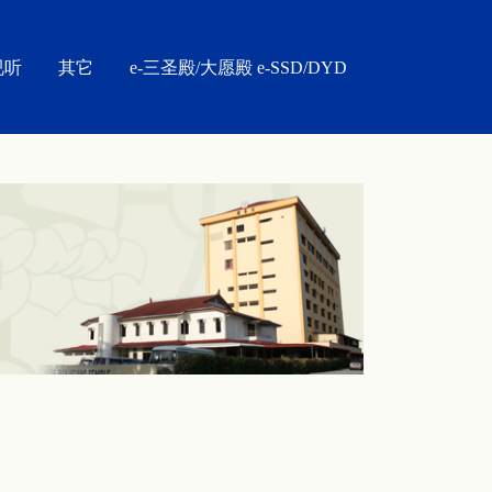
视听
其它
e-三圣殿/大愿殿 e-SSD/DYD