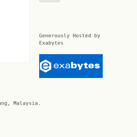
Generously Hosted by
Exabytes
ang, Malaysia.