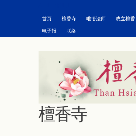
MAIN MENU
首页
檀香寺
唯悟法师
成立檀香
电子报
联络
檀香寺