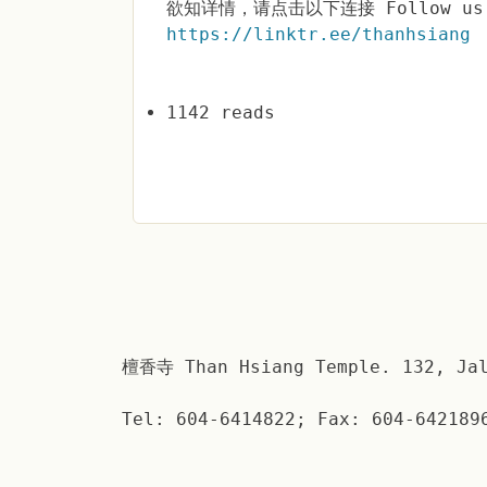
欲知详情，请点击以下连接 Follow us 
https://linktr.ee/thanhsiang
1142 reads
檀香寺 Than Hsiang Temple. 132, Jal
Tel: 604-6414822; Fax: 604-642189