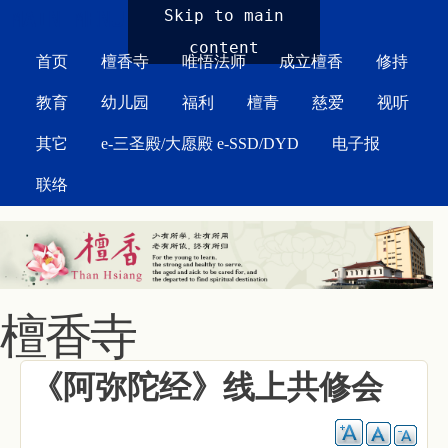
MAIN MENU
Skip to main
content
首页
檀香寺
唯悟法师
成立檀香
修持
教育
幼儿园
福利
檀青
慈爱
视听
其它
e-三圣殿/大愿殿 e-SSD/DYD
电子报
联络
檀香寺
《阿弥陀经》线上共修会