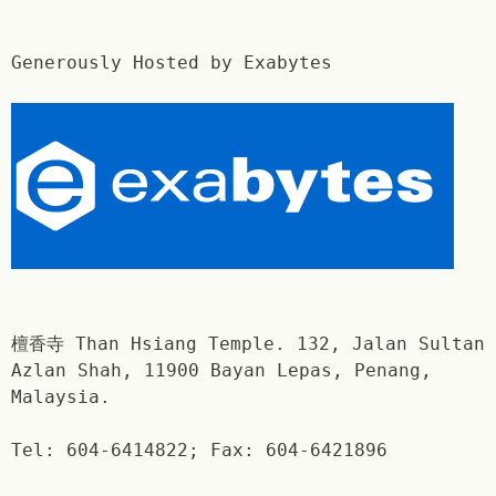
Generously Hosted by Exabytes
檀香寺 Than Hsiang Temple. 132, Jalan Sultan
Azlan Shah, 11900 Bayan Lepas, Penang,
Malaysia.
Tel: 604-6414822; Fax: 604-6421896